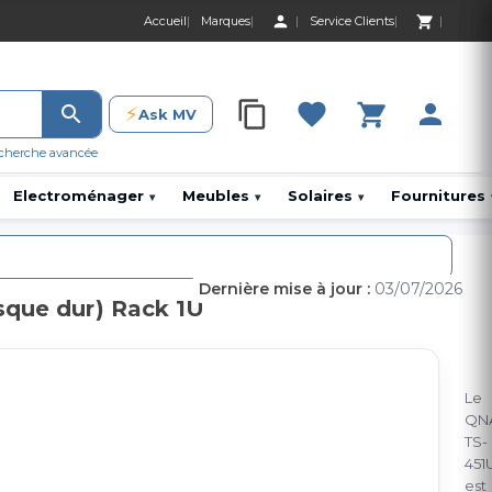
Accueil
Marques
Service Clients
0 Produit 0,00 D
⚡
Ask MV
0 Produit 0,00 DH
cherche avancée
Electroménager
Meubles
Solaires
Fournitures
▾
▾
▾
Dernière mise à jour :
03/07/2026
sque dur) Rack 1U
Le
QN
TS-
451
est