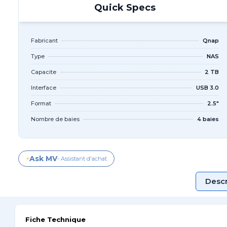
Quick Specs
Fabricant
Qnap
Type
NAS
Capacite
2 TB
Interface
USB 3.0
Format
2.5"
Nombre de baies
4 baies
Ask MV
⚡
- Assistant d'achat
Descr
Fiche Technique