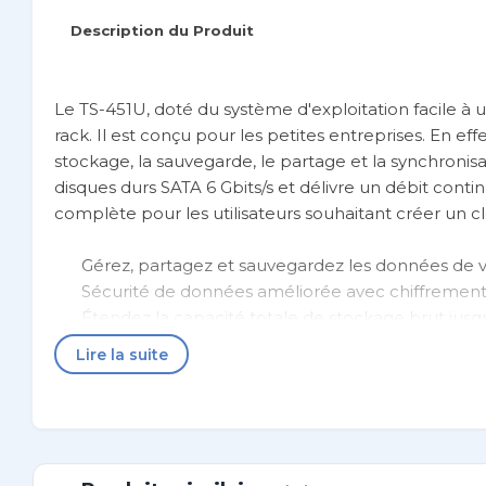
Description du Produit
Le TS-451U, doté du système d'exploitation facile à u
rack. Il est conçu pour les petites entreprises. En ef
stockage, la sauvegarde, le partage et la synchronisa
disques durs SATA 6 Gbits/s et délivre un débit cont
complète pour les utilisateurs souhaitant créer un 
Gérez, partagez et sauvegardez les données de vo
Sécurité de données améliorée avec chiffrement 
Étendez la capacité totale de stockage brut jus
QNAP UX-1200U-RP
Lire la suite
Utilisez le TS-451U et sa technologie exclusive, 
Exécutez plusieurs machines virtuelles sous Wind
Transcodez des vidéos Full HD à la volée ou hor
Faites preuve de créativité dans la présentation 