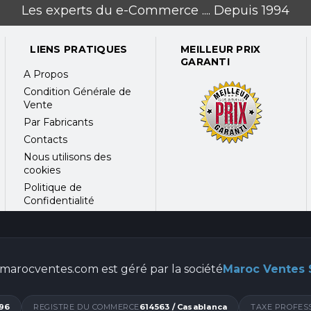
Les experts du e-Commerce .... Depuis 1994
LIENS PRATIQUES
MEILLEUR PRIX
'à 2.58GHz)
GARANTI
A Propos
Condition Générale de
oire, s'il vous plaît assurer qu'ils sont de la même taille 
Vente
acements de mémoire.
Par Fabricants
 RAM et modèles NAS compatibles, s'il vous plaît consulter 
Contacts
Nous utilisons des
cookies
SATA 3Gb / s ou SSD
Politique de
Confidentialité
et verrouillables
marocventes.com est géré par la société
Maroc Ventes
96
REGISTRE DU COMMERCE
614563 / Casablanca
TAXE PROFES