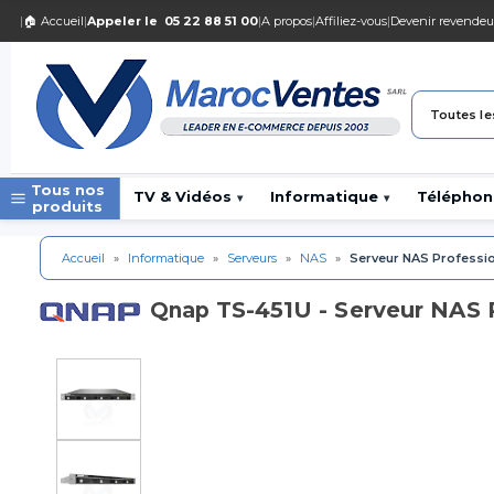
|
🏠 Accueil
|
Appeler le
05 22 88 51 00
|
A propos
|
Affiliez-vous
|
Devenir revendeu
Toutes le
Tous nos
TV & Vidéos
Informatique
Téléphon
▾
▾
produits
Accueil
»
Informatique
»
Serveurs
»
NAS
»
Serveur NAS Professio
TS-451U - Serveur NAS 
Qnap