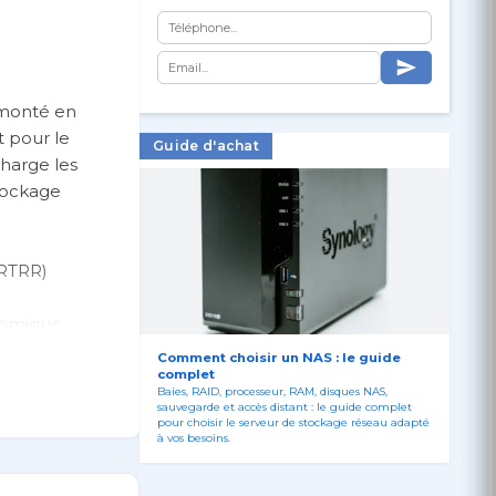
f monté en
t pour le
Guide d'achat
charge les
stockage
(RTRR)
onomique
Comment choisir un NAS : le guide
complet
Baies, RAID, processeur, RAM, disques NAS,
sauvegarde et accès distant : le guide complet
pour choisir le serveur de stockage réseau adapté
NAP
à vos besoins.
n