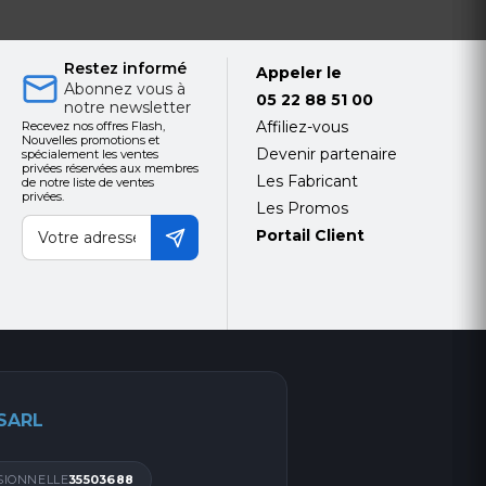
Restez informé
Appeler le
Abonnez vous à
05 22 88 51 00
notre newsletter
Affiliez-vous
Recevez nos offres Flash,
Nouvelles promotions et
Devenir partenaire
spécialement les ventes
et idéalement
privées réservées aux membres
Les Fabricant
de notre liste de ventes
privées.
Les Promos
le Guide
Portail Client
 SARL
SIONNELLE
35503688