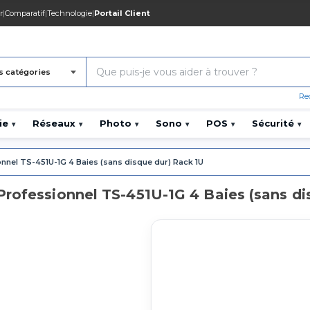
r
|
Comparatif
|
Technologie
|
Portail Client
s catégories
Re
ie
Réseaux
Photo
Sono
POS
Sécurité
▾
▾
▾
▾
▾
▾
nnel TS-451U-1G 4 Baies (sans disque dur) Rack 1U
Professionnel TS-451U-1G 4 Baies (sans di