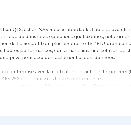
tiliser QTS, est un NAS 4 baies abordable, fiable et évoluti
fet, il les aide dans leurs opérations quotidiennes, notammen
tion de fichiers, et bien plus encore. Le TS-451U prend en 
inu hautes performances, constituant ainsi une solution de 
cloud privé pour accéder facilement à leurs données.
tre entreprise avec la réplication distante en temps réel 
AES 256 bits et antivirus hautes performances
qu'à un maximum de 128 To avec le boîtier d'extension éc
QvPC
ows/Linux/UNIX/Android avec la Virtualization Station
s ligne grâce à la technologie de transcodage unique de Q
de vos contenus animés et publicités avec la Signage Statio