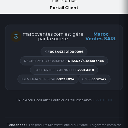
Les Promos
Portail Client
marocventes.com est géré
Maroc
par la société
Ventes SARL
ICE
003443421000096
REGISTRE DU COMMERCE
614563 / Casablanca
TAXE PROFESSIONNELLE
35503688
IDENTIFIANT FISCAL
60239074
CNSS
5302547
1 Rue Abou Hadil Allaf, Gauthier 20070 Casablanca
05 22 88 51 00
Tendances :
Les produits Microsoft Officiel au Maroc
·
La gamme complète