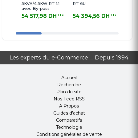
5KVA/4.5KW RT 1:1
RT 6U
Hotsw
avec By-pass
54 517,98 DH
54 394,56 DH
51 0
TTC
TTC
54 517,98 DH TTC
54 394,56 DH TTC
51 062,
Les experts du e-Commerce .... Depuis 1994
Accueil
Recherche
Plan du site
Nos Feed RSS
A Propos
Guides d'achat
Comparatifs
Technologie
Conditions générales de vente