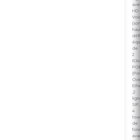
ave
HD
Voi
(so
hau
défi
équ
de
2
RJ4
PO
(Po
Ove
Eth
,2
lig
SIP,
4
tou
de
fon
ava