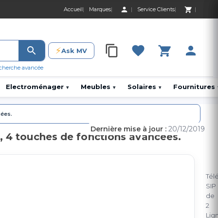
Accueil
Marques
Service Clients
0 Produit 0,00 D
⚡
Ask MV
0 Produit 0,00 DH
cherche avancée
Electroménager
Meubles
Solaires
Fournitures
▾
▾
▾
cées.
Dernière mise à jour :
20/12/2019
, 4 touches de fonctions avancées.
Tél
SIP
de
2
Lig