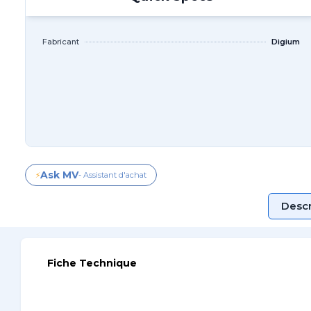
Fabricant
Digium
Ask MV
⚡
- Assistant d'achat
Descr
Fiche Technique