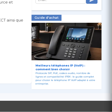
urce et
Guide d'achat
ECT ainsi que
Meilleurs téléphones IP (VoIP) :
comment bien choisir
Protocole SIP, PoE, codecs audio, nombre de
lignes et compatibilité IPBX : le guide complet
pour choisir le téléphone IP VoIP adapté à votre
entreprise.
urce et