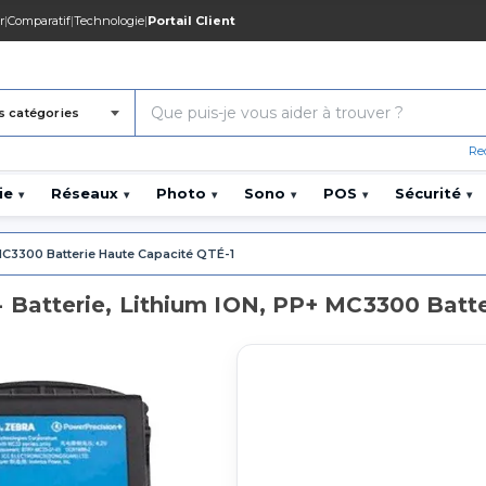
r
|
Comparatif
|
Technologie
|
Portail Client
s catégories
Re
ie
Réseaux
Photo
Sono
POS
Sécurité
▾
▾
▾
▾
▾
▾
 MC3300 Batterie Haute Capacité QTÉ-1
Batterie, Lithium ION, PP+ MC3300 Batte