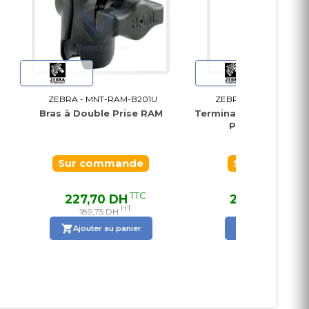
ZEBRA - MNT-RAM-B201U
ZEBRA - MC330L-GE3E
Bras à Double Prise RAM
Terminal de Collecte de
Portable MC3300
Sur commande
Sur commande
TTC
T
227,70 DH
29 962,56 DH
HT
HT
189,75 DH
24 968,80 DH
Ajouter au panier
Ajouter au panier