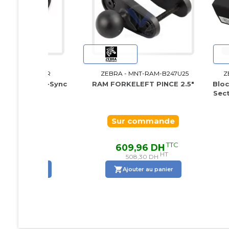
25-124330-01R
ZEBRA - MNT-RAM-B247U25
ZEB
USB Active-Sync
RAM FORKELEFT PINCE 2.5"
Bloc D
Secteu
 Stock
Sur commande
TTC
TTC
52 DH
609,96 DH
HT
HT
,10 DH
508,30 DH
er au panier
Ajouter au panier