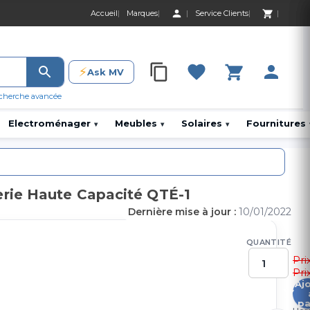
Accueil
Marques
Service Clients
0 Produit 0,00 D
⚡
Ask MV
0 Produit 0,00 DH
cherche avancée
Electroménager
Meubles
Solaires
Fournitures
▾
▾
▾
rie Haute Capacité QTÉ-1
Dernière mise à jour :
10/01/2022
QUANTITÉ
Pri
Pri
Aj
6
pa