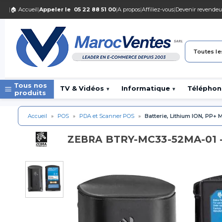
|
🏠 Accueil
|
Appeler le
05 22 88 51 00
|
A propos
|
Affiliez-vous
|
Devenir revendeu
Toutes le
Tous nos
TV & Vidéos
Informatique
Téléphon
▾
▾
produits
Accueil
»
POS
»
PDA et Scanner POS
»
Batterie, Lithium ION, PP+
BTRY-MC33-52MA-01 - 
ZEBRA