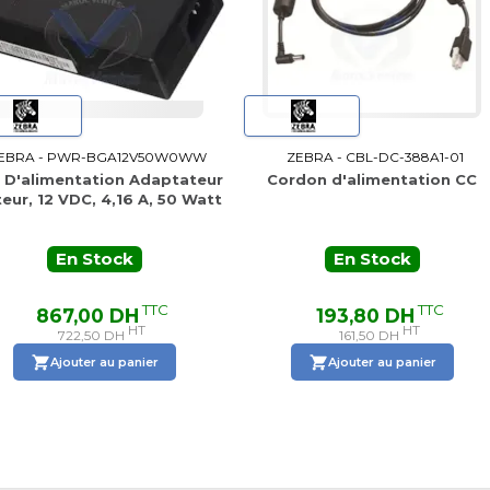
RA - PWR-BGA12V50W0WW
ZEBRA - CBL-DC-388A1-01
'alimentation Adaptateur
Cordon d'alimentation CC
r, 12 VDC, 4,16 A, 50 Watt
En Stock
En Stock
TTC
TTC
867,00 DH
193,80 DH
HT
HT
722,50 DH
161,50 DH
Ajouter au panier
Ajouter au panier