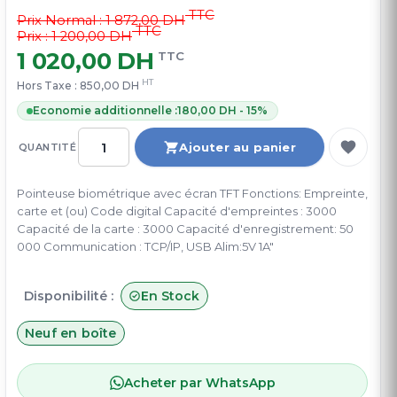
TTC
Prix Normal :
1 872,00 DH
TTC
Prix : 1 200,00 DH
1 020,00 DH
TTC
HT
Hors Taxe :
850,00 DH
Economie additionnelle :
180,00 DH - 15%
Ajouter au panier
QUANTITÉ
Pointeuse biométrique avec écran TFT Fonctions: Empreinte,
carte et (ou) Code digital Capacité d'empreintes : 3000
Capacité de la carte : 3000 Capacité d'enregistrement: 50
000 Communication : TCP/IP, USB Alim:5V 1A"
Disponibilité :
En Stock
Neuf en boîte
Acheter par WhatsApp