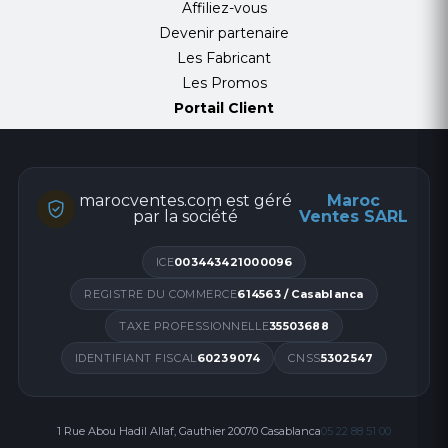
Affiliez-vous
Devenir partenaire
Les Fabricant
Les Promos
Portail Client
marocventes.com est géré
Maroc
par la société
Ventes SARL
ICE
003443421000096
REGISTRE DU COMMERCE
614563 / Casablanca
TAXE PROFESSIONNELLE
35503688
IDENTIFIANT FISCAL
60239074
CNSS
5302547
1 Rue Abou Hadil Allaf, Gauthier 20070 Casablanca
05 22 88 51 00