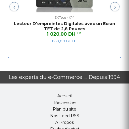
‹
›
ZKTeco - K14
Lecteur D'empreintes Digitales avec un Ecran
TFT de 2,8 Pouces
TTC
1 020,00 DH
850,00 DH HT
Les experts du e-Commerce .... Depuis 1994
Accueil
Recherche
Plan du site
Nos Feed RSS
A Propos