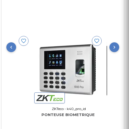
allation
ZKTeco - k40_pro_id
ZK
ation
PONTEUSE BIOMETRIQUE
Pointeuse à E
Option 