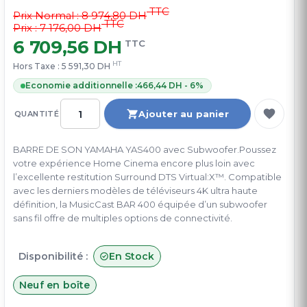
TTC
Prix Normal :
8 974,80 DH
TTC
Prix : 7 176,00 DH
6 709,56 DH
TTC
HT
Hors Taxe :
5 591,30 DH
Economie additionnelle :
466,44 DH - 6%
Ajouter au panier
QUANTITÉ
BARRE DE SON YAMAHA YAS400 avec Subwoofer.Poussez
votre expérience Home Cinema encore plus loin avec
l’excellente restitution Surround DTS Virtual:X™. Compatible
avec les derniers modèles de téléviseurs 4K ultra haute
définition, la MusicCast BAR 400 équipée d’un subwoofer
sans fil offre de multiples options de connectivité.
Disponibilité :
En Stock
Neuf en boîte