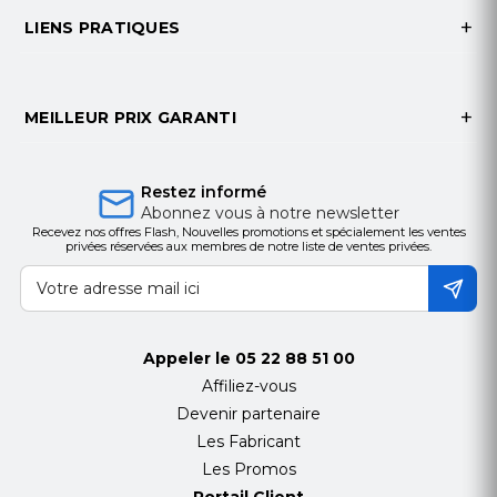
LIENS PRATIQUES
- Dolby Digital
- Dolby Pro Logic II
- DTS Digital Surround
MEILLEUR PRIX GARANTI
Fichiers audio pris en charge
MP3 / WMA / MPEG-4 AAC : jusqu'à 48 kHz / 16-bit
Restez informé
Abonnez vous à notre newsletter
ALAC : jusqu'à 96 kHz / 24-bit
Recevez nos offres Flash, Nouvelles promotions et spécialement les ventes
privées réservées aux membres de notre liste de ventes privées.
FLAC / WAV / AIFF : jusqu'à 192 kHz / 24-bit
HDMI
4K Pass-through : 50 / 60 Hz, YCbCr 4:4:4, HDR10,
Appeler le
05 22 88 51 00
Dolby Vision, HLG, HDCP2.2
Affiliez-vous
3D Pass-through
Devenir partenaire
Les Fabricant
ARC
Les Promos
CEC