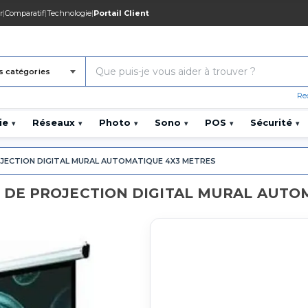
r
|
Comparatif
|
Technologie
|
Portail Client
s catégories
Re
ie
Réseaux
Photo
Sono
POS
Sécurité
▾
▾
▾
▾
▾
▾
JECTION DIGITAL MURAL AUTOMATIQUE 4X3 METRES
N DE PROJECTION DIGITAL MURAL AUTO