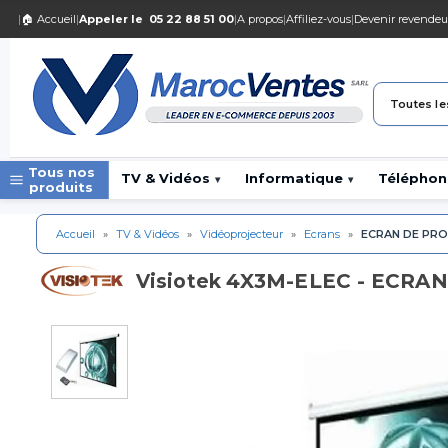
|
🏠 Accueil
|
Appeler le
05 22 88 51 00
|
A propos
|
Affiliez-vous
|
Devenir revendeu
Toutes le
Tous nos
TV & Vidéos
Informatique
Téléphon
▾
▾
produits
Accueil
»
TV & Vidéos
»
Vidéoprojecteur
»
Ecrans
»
ECRAN DE PRO
4X3M-ELEC - ECRA
Visiotek