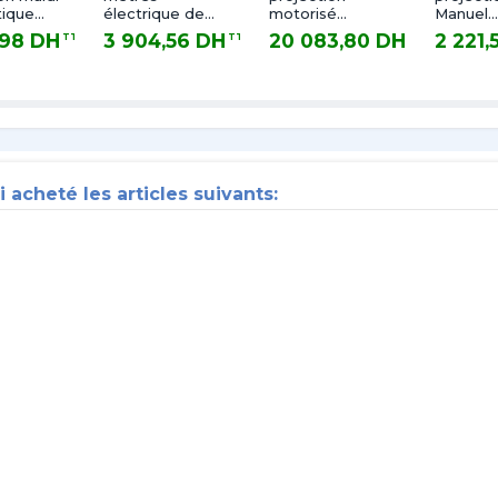
ique
électrique de
motorisé
Manuel
res
projection
5.00x4.00
2.40X2.
,98 DH
3 904,56 DH
20 083,80 DH
2 221,
TTC
TTC
TTC
DINON mural
mètres
Mètres
DH TTC
3 904,56 DH TTC
20 083,80 DH TTC
2 221,56 
automatique
i acheté les articles suivants: