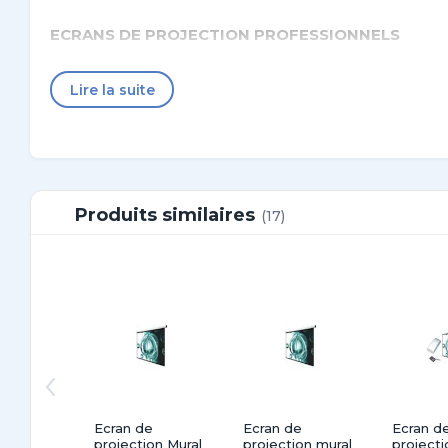
ECRANS DE PROJECTION PROFESSIONNELS
Lire la suite
avec Télécommande Radio sans fil dimension
Ecran de type mural à moteur électrique dédié po
de séminaires, Amphi, Auditorium...
Produits similaires
(17)
Ecran de
Ecran de
Ecran d
projection Mural
projection mural
projecti