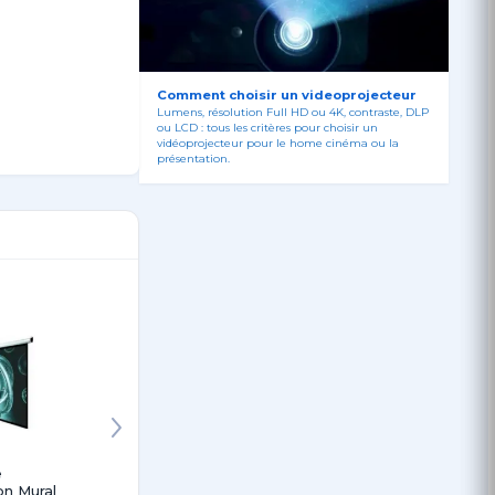
Comment choisir un videoprojecteur
Lumens, résolution Full HD ou 4K, contraste, DLP
ou LCD : tous les critères pour choisir un
vidéoprojecteur pour le home cinéma ou la
présentation.
rences. Salles
e
Écran de
Ecran de
ECRAN 
on Mural
projection mural
Projection
PROJEC