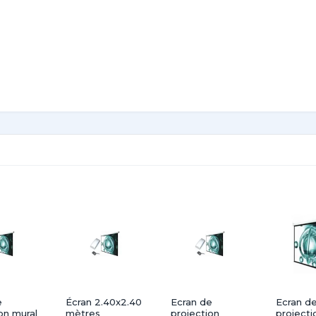
ur les installations professionnelles : Salles de confé
e
Écran 2.40x2.40
Ecran de
Ecran d
on mural
mètres
projection
projecti