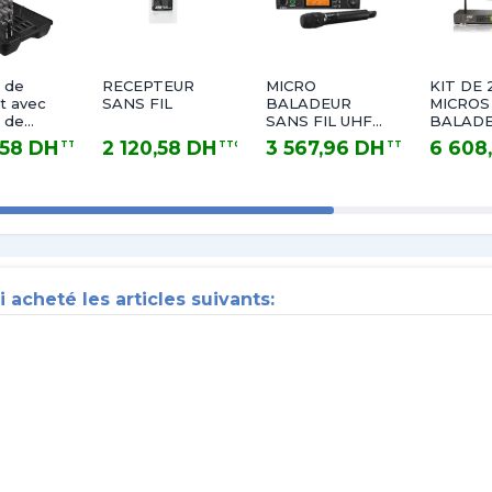
e de
RECEPTEUR
MICRO
KIT DE 
t avec
SANS FIL
BALADEUR
MICROS
n de
SANS FIL UHF
BALAD
intégrée
JTS
SANS FI
,58 DH
2 120,58 DH
3 567,96 DH
6 608
TTC
TTC
TTC
stème
JTS
DH TTC
2 120,58 DH TTC
3 567,96 DH TTC
6 608,58 
squ'à 18
s
i acheté les articles suivants: