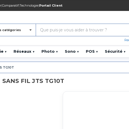
r
|
Comparatif
|
Technologie
|
Portail Client
s catégories
Re
ie
Réseaux
Photo
Sono
POS
Sécurité
▾
▾
▾
▾
▾
▾
S TG10T
SANS FIL JTS TG10T