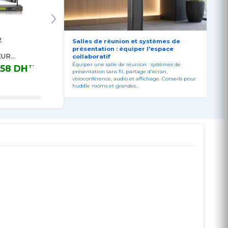
2
TRANSMETTEUR
RECEPTEUR
Salles de réunion et systèmes de
T. GUIDE TS-
T.GUIDE TG-
présentation : équiper l'espace
EUR
10T+CM.802
10RT + WM10TG
collaboratif
L UHF
Équiper une salle de réunion : systèmes de
,58 DH
2 120,58 DH
2 120,58 DH
TTC
TTC
TTC
présentation sans fil, partage d'écran,
DH TTC
2 120,58 DH TTC
2 120,58 DH TTC
visioconférence, audio et affichage. Conseils pour
huddle rooms et grandes...