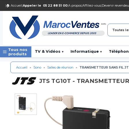
|
🏠 Accueil
|
Appeler le
05 22 88 51 00
|
A propos
|
Affiliez-vous
|
Devenir revendeu
Toutes le
Tous nos
TV & Vidéos
Informatique
Téléphon
▾
▾
produits
Accueil
»
Sono
»
Salles de réunion
»
TRANSMETTEUR SANS FIL JT
TG10T - TRANSMETTEUR 
JTS