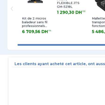
FLEXIBLE JTS
GM-5218L
1 290,30 DH
TTC
1 290,30 DH TTC
Kit de 2 micros
Mallett
baladeur sans fil
transpor
professionnels
fonctio
UHF
charge 
6 709,56 DH
5 486
TTC
pour sy
6 709,56 DH TTC
5 486,58 
Guide ju
appareil
Les clients ayant acheté cet article, ont auss