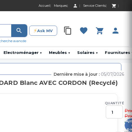
Accueil
Marques
Service Clients
0 Produit 0,00 D
⚡
Ask MV
0 Produit 0,00 DH
cherche avancée
Electroménager
Meubles
Solaires
Fournitures
▾
▾
▾
Dernière mise à jour :
05/07/2026
NDARD Blanc AVEC CORDON (Recyclé)
QUANTITÉ
Pri
Pri
Aj
1
pa