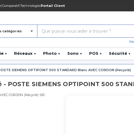
r
|
Comparatif
|
Technologie
|
Portail Client
s catégories
Re
ie
Réseaux
Photo
Sono
POS
Sécurité
▾
▾
▾
▾
▾
▾
POSTE SIEMENS OPTIPOINT 500 STANDARD Blanc AVEC CORDON (Recyclé)
lé - POSTE SIEMENS OPTIPOINT 500 STA