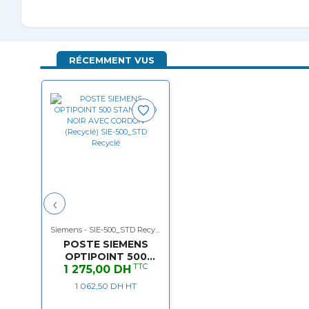
RÉCEMMENT VUS
‹
Siemens - SIE-500_STD Recyclé
POSTE SIEMENS
OPTIPOINT 500
TTC
STANDARD Blanc
1 275,00 DH
AVEC CORDON
1 062,50 DH HT
(Recyclé)