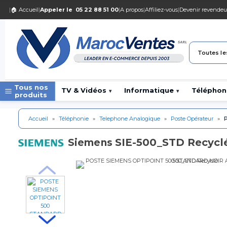
|
🏠 Accueil
|
Appeler le
05 22 88 51 00
|
A propos
|
Affiliez-vous
|
Devenir revendeu
Toutes le
Tous nos
TV & Vidéos
Informatique
Téléphon
▾
▾
produits
Accueil
»
Téléphonie
»
Telephone Analogique
»
Poste Opérateur
»
SIE-500_STD Recyc
Siemens