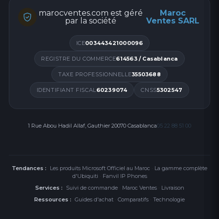
marocventes.com est géré
Maroc
par la société
Ventes SARL
ICE
003443421000096
REGISTRE DU COMMERCE
614563 / Casablanca
TAXE PROFESSIONNELLE
35503688
IDENTIFIANT FISCAL
60239074
CNSS
5302547
1 Rue Abou Hadil Allaf, Gauthier 20070 Casablanca
05 22 88 51 00
Tendances :
Les produits Microsoft Officiel au Maroc
·
La gamme complète
d'Ubiquiti
·
Fanvil IP Phones
Services :
Suivi de commande
·
Maroc Ventes
·
Livraison
Ressources :
Guides d'achat
·
Comparatifs
·
Technologie