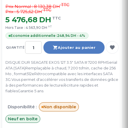
TTC
Prix Normal :
8 130,38 DH
TTC
Prix : 5 725,62 DH
5 476,68 DH
TTC
HT
Hors Taxe :
4 563,90 DH
Economie additionnelle :
248,94 DH - 4%
Ajouter au panier
QUANTITÉ
DISQUE DUR SEAGATE EXOS 12T 3.5" SATA III 7200 RPMSerial
ATA (SATA)Remplaçable à chaud, 7 200 tr/min, cache de 256
Mo , format512eRétrocompatible avec les interfaces SATA
3G.Vous permet d'accélérer vos transferts de données grâce
à des performances de lecture/écriture rapides et
fiablesGarantie 5 ans
Disponibilité :
Non disponible
Neuf en boîte