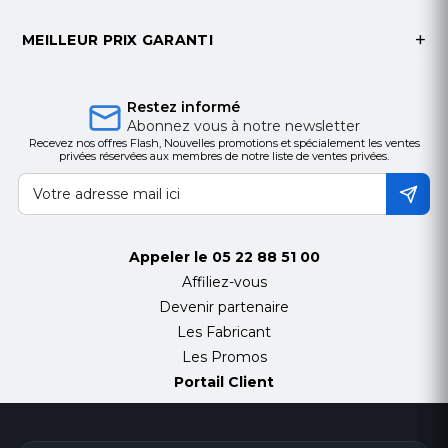
Catégorie
Disque dur Seagate
MEILLEUR PRIX GARANTI
Sous-catégorie
7,2K
Génération
SATA
Numéro de pièce
ST12000NM0008
Restez informé
Abonnez vous à notre newsletter
ID des produits
732103
Recevez nos offres Flash, Nouvelles promotions et spécialement les ventes
Capacité
12 To
privées réservées aux membres de notre liste de ventes privées.
Facteur de forme
3,5 pouces x 1/3H (interne)
Interface
Serial ATA (SATA)
débit de transfert de données
6 Go/s
vitesse de broche
7200 tr/min
Appeler le
05 22 88 51 00
Octets par secteur
512e
Affiliez-vous
Plateau échangeable à chaud
Non inclus
Devenir partenaire
Fabricant
Seagate
Les Fabricant
Gamme de produits
Exos
Les Promos
Garantie avant défaillance
Oui
Portail Client
Cache
256 Mo