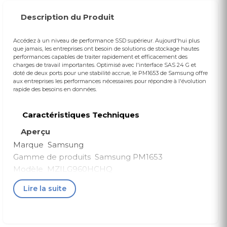
Description du Produit
Accédez à un niveau de performance SSD supérieur. Aujourd'hui plus
que jamais, les entreprises ont besoin de solutions de stockage hautes
performances capables de traiter rapidement et efficacement des
charges de travail importantes. Optimisé avec l'interface SAS 24 G et
doté de deux ports pour une stabilité accrue, le PM1653 de Samsung offre
aux entreprises les performances nécessaires pour répondre à l'évolution
rapide des besoins en données.
Caractéristiques Techniques
Aperçu
Marque Samsung
Gamme de produits Samsung PM1653
Modèle MZILG960HCHQ
Fabricant Samsung
Lire la suite
Stockage
Endurance (DWPD) 1
Facteur de forme (court) 2,5"