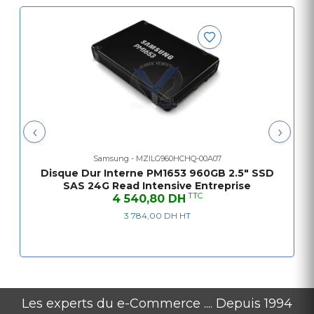
cm
Informations
Type de lecteur externe Bureau
Quantité emballée 1
Type de produit Disque SSD
‹
›
Samsung - MZILG960HCHQ-00A07
Disque Dur Interne PM1653 960GB 2.5" SSD
SAS 24G Read Intensive Entreprise
TTC
4 540,80 DH
3 784,00 DH HT
Les experts du e-Commerce .... Depuis 1994