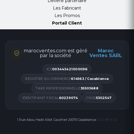
Devenir partenaire
Les Fabricant
Les Promos
Portail Client
marocventes.com est géré
Maroc
par la société
Ventes SARL
ICE
003443421000096
REGISTRE DU COMMERCE
614563 / Casablanca
TAXE PROFESSIONNELLE
35503688
IDENTIFIANT FISCAL
60239074
CNSS
5302547
1 Rue Abou Hadil Allaf, Gauthier 20070 Casablanca
05 22 88 51 00