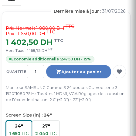
Dernière mise à jour :
31/07/2026
TTC
Prix Normal :
1 980,00 DH
TTC
Prix : 1 650,00 DH
1 402,50 DH
TTC
HT
Hors Taxe :
1 168,75 DH
Economie additionnelle :
247,50 DH - 15%
Ajouter au panier
QUANTITÉ
Moniteur SAMSUNG Gamme S 24 pouces CUrved serie 3
1920*1080 75 Hz Tps 4ms 1 HDMI, VGA.Réglages de la position
de l'écran: Inclinaison -2.0º(±2.0º) ~ 22º(±2.0º)
Screen Size (in) :
24"
24"
27"
1 650
TTC
2 040
TTC