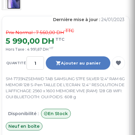
Dernière mise à jour :
24/01/2023
TTC
Prix Normal :
7 560,00 DH
5 990,00 DH
TTC
HT
Hors Taxe :
4 991,67 DH
Ajouter au panier
QUANTITÉ
SM-T735NZSEMWD TAB SAMSUNG S7FE SILVER 12.4" RAM 6G
MEMOIR 128 S-Pen TAILLE DE L'ECRAN: 12.4'' RESOLUTION DE
L'AFFICHAGE: 2560 x 1600 MEMOIRE VIVE (RAM): 128 GB WIFI:
OUI BLUETOOTH: OUI POIDS: 608 g
Disponibilité :
En Stock
Neuf en boîte