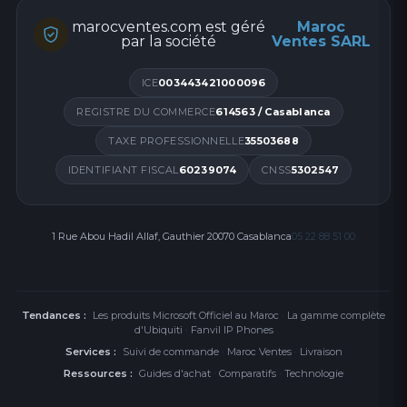
Caractéristiques Techniques
marocventes.com est géré
Maroc
par la société
Ventes SARL
Vitesse CPU2.2GHz, 1.8 GHz
ICE
003443421000096
REGISTRE DU COMMERCE
614563 / Casablanca
Taille (Afficheur principal) 12.4" (315.0mm)
TAXE PROFESSIONNELLE
35503688
Caméra Principale- Résolution 8.0 MP
IDENTIFIANT FISCAL
60239074
CNSS
5302547
Poids (g) 608
1 Rue Abou Hadil Allaf, Gauthier 20070 Casablanca
05 22 88 51 00
Processeur
Vitesse CPU 2.2GHz, 1.8GHz
Tendances :
Type de CPUO cta-Core
Les produits Microsoft Officiel au Maroc
·
La gamme complète
d'Ubiquiti
·
Fanvil IP Phones
Affichage
Services :
Suivi de commande
·
Maroc Ventes
·
Livraison
Taille (Afficheur principal) 12.4" (315.0mm)
Ressources :
Guides d'achat
·
Comparatifs
·
Technologie
Résolution (Afficheur principal) 2560 x 1600