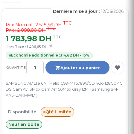
Dernière mise à jour :
12/06/2026
TTC
Prix Normal :
2 518,56 DH
TTC
Prix : 2 098,80 DH
1 783,98 DH
TTC
HT
Hors Taxe :
1 486,65 DH
Economie additionnelle :
314,82 DH - 15%
Ajouter au panier
QUANTITÉ
SAMSUNG A17 Lte 6,7'' Helio G99-MT6789V/CD 4Go 128Go 4G
DS Cam Av 13Mpx Cam Arr 50Mpx Gray 12M. (Samsung SM-
A175FZANMWD )
Disponibilité :
Qté Limitée
Neuf en boîte