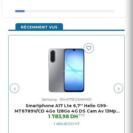
Violet
Poids: 190 g
RÉCEMMENT VUS
‹
›
Samsung - SM-A175FZANMWD
Smartphone A17 Lte 6,7'' Helio G99-
MT6789V/CD 4Go 128Go 4G DS Cam Av 13Mpx
TTC
Cam Arr 50Mpx Gray 12M
1 783,98 DH
1 486,65 DH HT