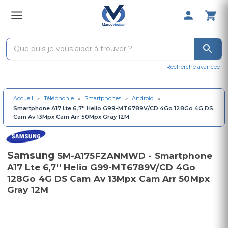
0 Produit 
Recherche avancée
Accueil
»
Téléphonie
»
Smartphones
»
Android
»
Smartphone A17 Lte 6,7'' Helio G99-MT6789V/CD 4Go 128Go 4G DS
Cam Av 13Mpx Cam Arr 50Mpx Gray 12M
Samsung
SM-A175FZANMWD - Smartphone
A17 Lte 6,7'' Helio G99-MT6789V/CD 4Go
128Go 4G DS Cam Av 13Mpx Cam Arr 50Mpx
Gray 12M