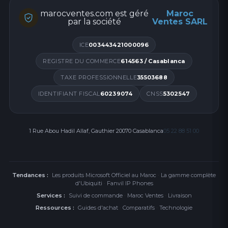
marocventes.com est géré
Maroc
par la société
Ventes SARL
ICE
003443421000096
REGISTRE DU COMMERCE
614563 / Casablanca
TAXE PROFESSIONNELLE
35503688
IDENTIFIANT FISCAL
60239074
CNSS
5302547
1 Rue Abou Hadil Allaf, Gauthier 20070 Casablanca
05 22 88 51 00
Tendances :
Les produits Microsoft Officiel au Maroc
·
La gamme complète
d'Ubiquiti
·
Fanvil IP Phones
Services :
Suivi de commande
·
Maroc Ventes
·
Livraison
Ressources :
Guides d'achat
·
Comparatifs
·
Technologie