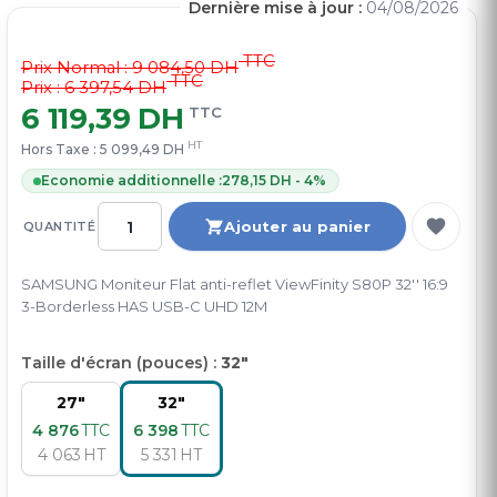
Dernière mise à jour :
04/08/2026
TTC
Prix Normal :
9 084,50 DH
TTC
Prix : 6 397,54 DH
6 119,39 DH
TTC
HT
Hors Taxe :
5 099,49 DH
Economie additionnelle :
278,15 DH - 4%
Ajouter au panier
QUANTITÉ
SAMSUNG Moniteur Flat anti-reflet ViewFinity S80P 32'' 16:9
3-Borderless HAS USB-C UHD 12M
Taille d'écran (pouces) :
32"
27"
32"
4 876
TTC
6 398
TTC
4 063
HT
5 331
HT