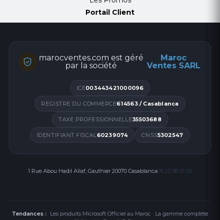
Les Promos
Portail Client
marocventes.com est géré
Maroc
par la société
Ventes SARL
ICE
003443421000096
REGISTRE DU COMMERCE
614563 / Casablanca
TAXE PROFESSIONNELLE
35503688
IDENTIFIANT FISCAL
60239074
CNSS
5302547
1 Rue Abou Hadil Allaf, Gauthier 20070 Casablanca
05 22 88 51 00
Tendances :
Les produits Microsoft Officiel au Maroc
·
La gamme complète