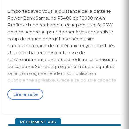
Emportez avec vous la puissance de la batterie
Power Bank Samsung P3400 de 10000 mAh.
Profitez d'une recharge ultra rapide jusqu'à 25W
en déplacement, pour donner à vos appareils le
coup de pouce énergétique nécessaire.
Fabriquée à partir de matériaux recyclés certifiés
UL, cette batterie respectueuse de
l'environnement contribue à réduire les émissions
de carbone. Son design ergonomique élégant et
sa finition soignée rendent son utilisation
quotidienne agréable. Grâce à sa double capacité
de charge, vous pouvez recharger simultanément
deux appareils. Compatible avec divers dispositifs,
Lire la suite
elle est l'accessoire indispensable pour votre
téléphone, tablette et écouteurs.
Emportez avec
vous la puissance de la batterie Power Bank
Samsung P3400 de 10000 mAh. Profitez d'une
RÉCEMMENT VUS
recharge ultra rapide jusqu'à 25W en