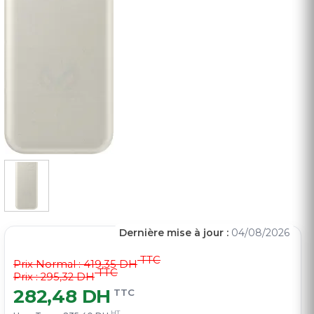
Dernière mise à jour :
04/08/2026
TTC
Prix Normal :
419,35 DH
TTC
Prix : 295,32 DH
282,48 DH
TTC
HT