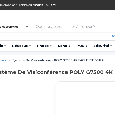
r
|
Comparatif
|
Technologie
|
Portail Client
s catégories
Re
ie
Réseaux
Photo
Sono
POS
Sécurité
▾
▾
▾
▾
▾
▾
 salle
»
Systéme De Visiconférence POLY G7500 4K EAGLE EYE IV-12X
ystéme De Visiconférence POLY G7500 4K