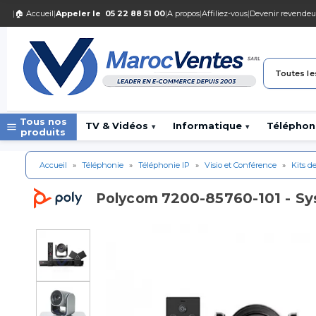
|
🏠 Accueil
|
Appeler le
05 22 88 51 00
|
A propos
|
Affiliez-vous
|
Devenir revendeu
Toutes le
Tous nos
TV & Vidéos
Informatique
Téléphon
▾
▾
produits
Accueil
»
Téléphonie
»
Téléphonie IP
»
Visio et Conférence
»
Kits de
7200-85760-101 - S
Polycom