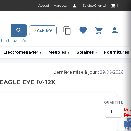
Accueil
Marques
Service Clients
0 Produit 0,00 D
⚡
Ask MV
0 Produit 0,00 DH
cherche avancée
Electroménager
Meubles
Solaires
Fournitures
▾
▾
▾
Dernière mise à jour :
29/06/2026
 EAGLE EYE IV-12X
QUANTITÉ
Pri
Pri
Aj
7
pa