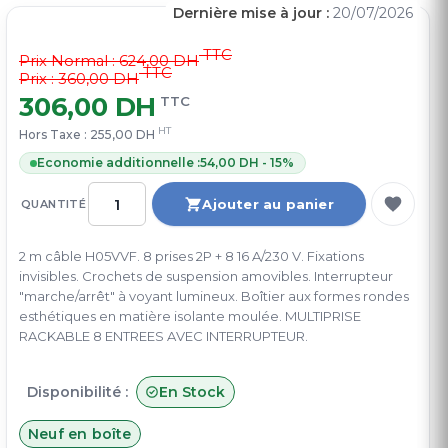
Dernière mise à jour :
20/07/2026
TTC
Prix Normal :
624,00 DH
TTC
Prix : 360,00 DH
306,00 DH
TTC
HT
Hors Taxe :
255,00 DH
Economie additionnelle :
54,00 DH - 15%
Ajouter au panier
QUANTITÉ
2 m câble H05VVF. 8 prises 2P + 8 16 A/230 V. Fixations
invisibles. Crochets de suspension amovibles. Interrupteur
"marche/arrêt" à voyant lumineux. Boîtier aux formes rondes
esthétiques en matière isolante moulée. MULTIPRISE
RACKABLE 8 ENTREES AVEC INTERRUPTEUR.
Disponibilité :
En Stock
Neuf en boîte