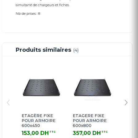
simultané de chargeurs et fiches.
Nb de prises : 8
Produits similaires
(4)
ETAGÈRE FIXE
ETAGERE FIXE
Plate
POUR ARMOIRE
POUR ARMOIRE
19"
600x450
600x800
153,00 DH
357,00 DH
153,
TTC
TTC
153,00 DH TTC
357,00 DH TTC
153,00 