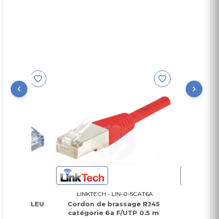
FTP/B C
LINKTECH - LIN-0-5CAT6A
LINKTECH - 
FTP BLEU
Cordon de brassage RJ45
PIGTAIL MUL
catégorie 6a F/UTP 0.5 m