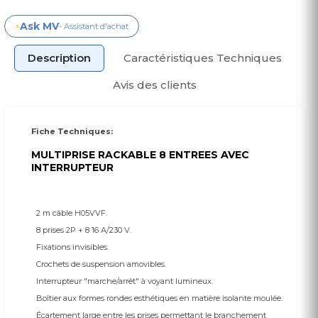
Ask MV
⚡
- Assistant d'achat
Description
Caractéristiques Techniques
Avis des clients
Fiche Techniques:
MULTIPRISE RACKABLE 8 ENTREES AVEC
INTERRUPTEUR
2 m câble H05VVF.
8 prises 2P + 8 16 A/230 V.
Fixations invisibles.
Crochets de suspension amovibles.
Interrupteur "marche/arrêt" à voyant lumineux.
Boîtier aux formes rondes esthétiques en matière isolante moulée.
Écartement large entre les prises permettant le branchement