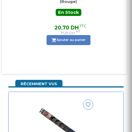
(Rouge)
En Stock
E
TTC
TTC
20,70 DH
20
T
HT
17,25 DH
1
nier
Ajouter au panier
Ajo
RÉCEMMENT VUS