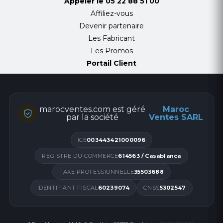
Appeler le
05 22 88 51 00
Affiliez-vous
Devenir partenaire
Les Fabricant
Les Promos
Portail Client
marocventes.com est géré
Maroc
par la société
Ventes SARL
ICE
003443421000096
REGISTRE DU COMMERCE
614563 / Casablanca
TAXE PROFESSIONNELLE
35503688
IDENTIFIANT FISCAL
60239074
CNSS
5302547