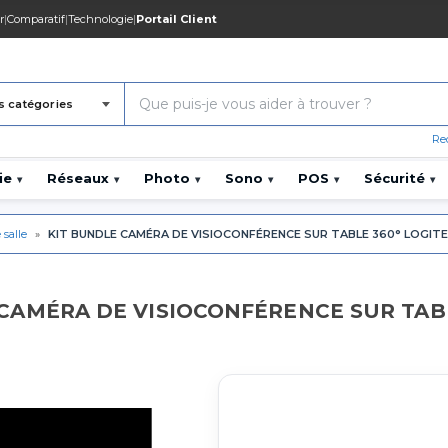
r
|
Comparatif
|
Technologie
|
Portail Client
s catégories
Re
ie
Réseaux
Photo
Sono
POS
Sécurité
▾
▾
▾
▾
▾
▾
 salle
»
KIT BUNDLE CAMÉRA DE VISIOCONFÉRENCE SUR TABLE 360° LOGIT
E CAMÉRA DE VISIOCONFÉRENCE SUR TABL