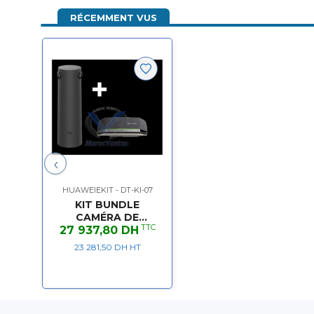
RÉCEMMENT VUS
‹
HUAWEIEKIT - DT-KI-07
KIT BUNDLE
CAMÉRA DE
TTC
VISIOCONFÉRENCE
27 937,80 DH
SUR TABLE 360°
23 281,50 DH HT
LOGITECH SIGHT +
AUDIOCONFERENCE
POLY SYNC 20