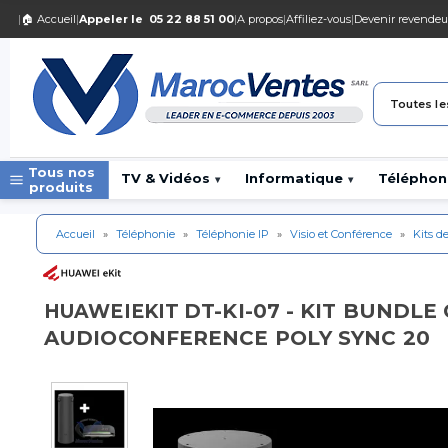
|
🏠 Accueil
|
Appeler le
05 22 88 51 00
|
A propos
|
Affiliez-vous
|
Devenir revendeu
Toutes le
Tous nos
TV & Vidéos
Informatique
Téléphon
▾
▾
produits
Accueil
»
Téléphonie
»
Téléphonie IP
»
Visio et Conférence
»
Kits de
DT-KI-07 - KIT BUNDL
HUAWEIEKIT
AUDIOCONFERENCE POLY SYNC 20