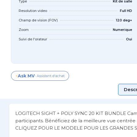
Type
Kit de salle
Resolution video
Full HD
Champ de vision (FOV)
120 deg+
Zoom
Numerique
Suivi de l'orateur
Oui
Ask MV
⚡
- Assistant d'achat
Descr
LOGITECH SIGHT + POLY SYNC 20 KIT BUNDLE Caméra a
participants. Bénéficiez de la meilleure vue centr
CLIQUEZ POUR LE MODELE POUR LES GRANDES SA