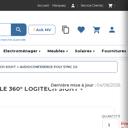
Accueil
Marques
Service Clients
0 Produit 0,00 D
⚡
Ask MV
0 Produit 0,00 DH
cherche avancée
Electroménager
Meubles
Solaires
Fournitures
▾
▾
▾
ECH SIGHT + AUDIOCONFERENCE POLY SYNC 20
Dernière mise à jour :
04/08/2026
E 360° LOGITECH SIGHT +
QUANTITÉ
Pri