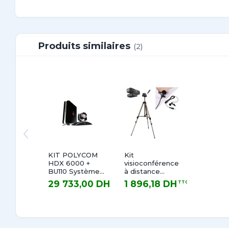
Produits similaires
(2)
KIT POLYCOM
Kit
HDX 6000 +
visioconférence
BU110 Système
à distance
de
économique
29 733,00 DH
1 896,18 DH
TTC
TTC
visioconférence
Digital
29 733,00 DH TTC
1 896,18 DH TTC
& Téléprésence