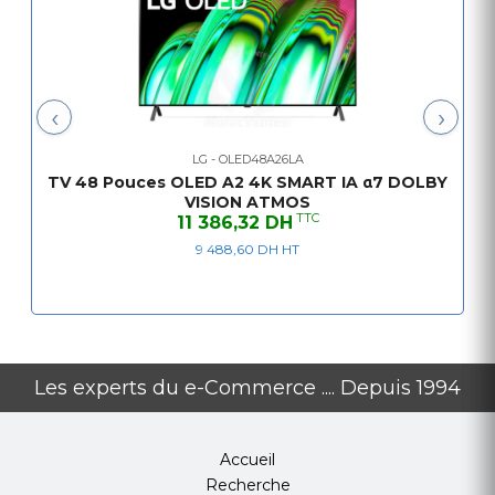
‹
›
LG - OLED48A26LA
TV 48 Pouces OLED A2 4K SMART IA α7 DOLBY
VISION ATMOS
TTC
11 386,32 DH
9 488,60 DH HT
Les experts du e-Commerce .... Depuis 1994
Accueil
Recherche