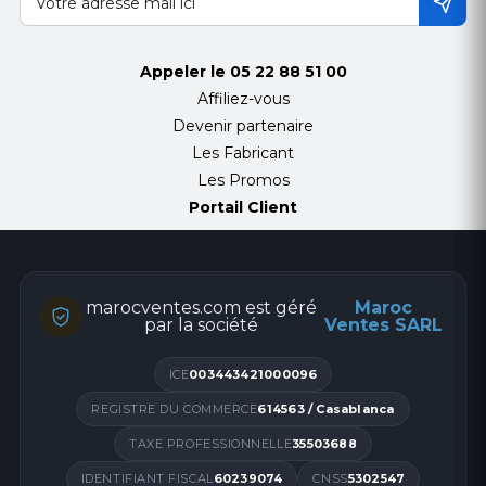
Appeler le
05 22 88 51 00
Affiliez-vous
Devenir partenaire
Les Fabricant
Les Promos
Portail Client
marocventes.com est géré
Maroc
par la société
Ventes SARL
ICE
003443421000096
REGISTRE DU COMMERCE
614563 / Casablanca
TAXE PROFESSIONNELLE
35503688
IDENTIFIANT FISCAL
60239074
CNSS
5302547