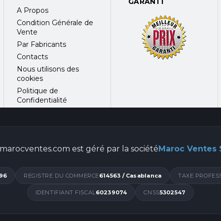
GARANTI
A Propos
Condition Générale de
Vente
Par Fabricants
Contacts
Nous utilisons des
cookies
Politique de
Confidentialité
ouleurs
marocventes.com est géré par la société
Maroc Ventes
96
REGISTRE DU COMMERCE
614563 / Casablanca
TAXE PROFES
IDENTIFIANT FISCAL
60239074
CNSS
5302547