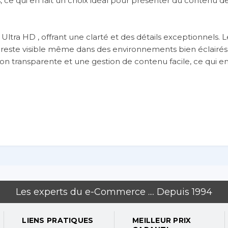
, ce qui en fait un choix idéal pour présenter du contenu d
ltra HD , offrant une clarté et des détails exceptionnels. 
reste visible même dans des environnements bien éclairés.
 transparente et une gestion de contenu facile, ce qui en f
H bénéficie d'une capacité de travail robuste 24h/24 et 7
 Grâce au Wi-Fi intégré , la connectivité est sans effort, v
nce. La couleur noire élégante ajoute une touche moderne 
nctionnel mais aussi esthétique.
Les experts du e-Commerce .... Depuis 1994
LIENS PRATIQUES
MEILLEUR PRIX