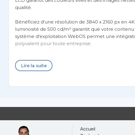
LCD garantit des couleurs vives et des images nettes
qualité.
Bénéficiez d'une résolution de 3840 x 2160 px en 4K U
luminosité de 500 cd/m² garantit que votre contenu 
système d'exploitation WebOS permet une intégration
polyvalent pour toute entreprise.
Conçu pour un fonctionnement continu, le LG 98UH5J-
garantissant fiabilité et performances à tout moment.
Lire la suite
de mettre à jour et de gérer votre contenu à dista
quel décor, ce qui rend ce modèle non seulement fo
Caractéristiques Techniques
Écran
Rétroéclairage LED
Direct-LED
Taille de l'écran
2,49 m (98")
Accueil