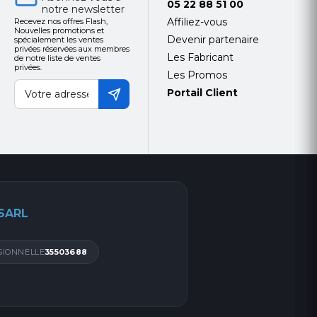
05 22 88 51 00
notre newsletter
Affiliez-vous
Recevez nos offres Flash,
Nouvelles promotions et
Devenir partenaire
spécialement les ventes
privées réservées aux membres
Les Fabricant
de notre liste de ventes
privées.
Les Promos
Portail Client
 SARL
SIONNELLE
35503688