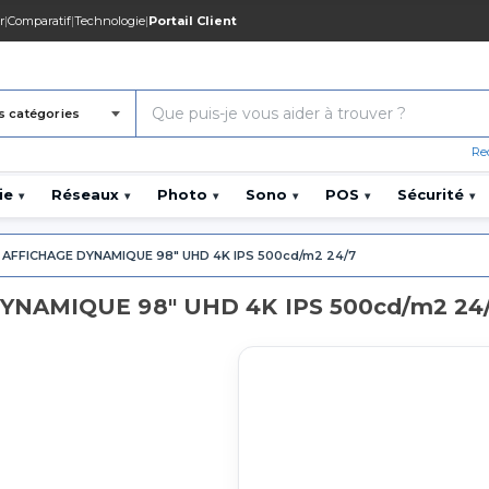
r
|
Comparatif
|
Technologie
|
Portail Client
s catégories
Re
ie
Réseaux
Photo
Sono
POS
Sécurité
▾
▾
▾
▾
▾
▾
AFFICHAGE DYNAMIQUE 98" UHD 4K IPS 500cd/m2 24/7
YNAMIQUE 98" UHD 4K IPS 500cd/m2 24