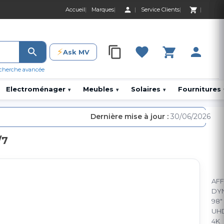
Accueil
Marques
Service Clients
0 Produit 0,00 D
⚡
Ask MV
0 Produit 0,00 DH
cherche avancée
Electroménager
Meubles
Solaires
Fournitures
▾
▾
▾
Dernière mise à jour :
30/06/2026
/7
AFF
DY
98"
UH
4K