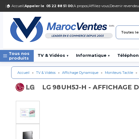
|
🏠 Accueil
|
Appeler le
05 22 88 51 00
|
A propos
|
Affiliez-vous
|
Devenir revendeu
Toutes le
Tous nos
TV & Vidéos
Informatique
Téléphon
▾
▾
produits
Accueil
»
TV & Vidéos
»
Affichage Dynamique
»
Moniteurs Tactile
»
98UH5J-H - AFFICHAGE D
LG