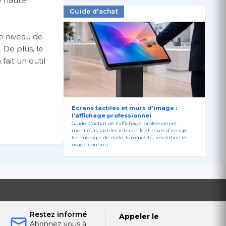
e haute
Guide d'achat
Le niveau de
 De plus, le
ait un outil
j/7 ,
ous permettant
Écrans tactiles et murs d'image :
l'affichage professionnel
à n'importe
Guide d'achat de l'affichage professionnel :
moniteurs tactiles interactifs et murs d'image,
technologie de dalle, luminosité, résolution et
usage continu.
Restez informé
Appeler le
Abonnez vous à