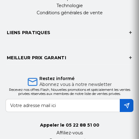
HzType d’alimentation
Built-In Power
Technologie
Consommation électrique - Typ. / Max.
200 W /
Conditions générales de vente
250 WConsommation électrique - BTU (British
Thermal Unit)
682 BTU/Hr (Typ.), 853 BTU/Hr
(Max.)
LIENS PRATIQUES
CERTIFICATION
Sécurité
CB / NRTLEMC
FCC Classe “B" / CE /
KC
MEILLEUR PRIX GARANTI
ErP
Oui (Energy Star 8.0 (Europe uniquement))
COMPATIBILITÉ LECTURE MULTIMÉDIA
Compatible OPS
Oui (Piggyback)
Restez informé
Abonnez vous à notre newsletter
COMPATIBILITÉ LOGICIELLE
Recevez nos offres Flash, Nouvelles promotions et spécialement les ventes
Compatibilité logicielle
SuperSign CMS,
privées réservées aux membres de notre liste de ventes privées.
SuperSign Control / Control+, SuperSign WB,
SuperSign Media Editor, LG ConnectedCare
4)
LANGUES
Appeler le
05 22 88 51 00
OSD
Anglais, français, allemand, espagnol,
Affiliez-vous