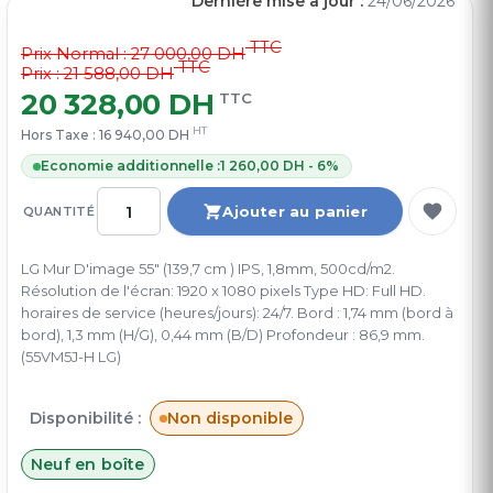
Dernière mise à jour :
24/06/2026
TTC
Prix Normal :
27 000,00 DH
TTC
Prix : 21 588,00 DH
20 328,00 DH
TTC
HT
Hors Taxe :
16 940,00 DH
Economie additionnelle :
1 260,00 DH - 6%
Ajouter au panier
QUANTITÉ
LG Mur D'image 55" (139,7 cm ) IPS, 1,8mm, 500cd/m2.
Résolution de l'écran: 1920 x 1080 pixels Type HD: Full HD.
horaires de service (heures/jours): 24/7. Bord : 1,74 mm (bord à
bord), 1,3 mm (H/G), 0,44 mm (B/D) Profondeur : 86,9 mm.
(55VM5J-H LG)
Disponibilité :
Non disponible
Neuf en boîte