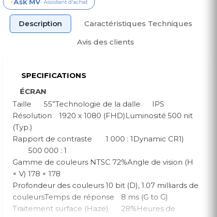
Ask MV
⚡
- Assistant d'achat
Description
Caractéristiques Techniques
Avis des clients
SPECIFICATIONS
ÉCRAN
Taille
55”Technologie de la dalle
IPS
Résolution
1920 x 1080 (FHD)Luminosité
500 nit
(Typ.)
Rapport de contraste
1 000 : 1Dynamic CR1)
500 000 : 1
Gamme de couleurs
NTSC 72%Angle de vision (H
× V)
178 × 178
Profondeur des couleurs
10 bit (D), 1.07 milliards de
couleursTemps de réponse
8 ms (G to G)
Traitement surface (Haze)
28%Heures de