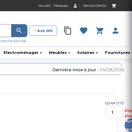
Accueil
Marques
Service Clients
0 Produit 0,00 D
⚡
Ask MV
0 Produit 0,00 DH
cherche avancée
Electroménager
Meubles
Solaires
Fournitures
▾
▾
▾
Dernière mise à jour :
04/08/2026
QUANTITÉ
Pri
Pri
Aj
3
pa