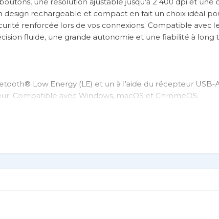
utons, une résolution ajustable jusqu’à 2 400 dpi et une 
 design rechargeable et compact en fait un choix idéal pour
curité renforcée lors de vos connexions. Compatible avec l
écision fluide, une grande autonomie et une fiabilité à long
Bluetooth® Low Energy (LE) et un à l’aide du récepteur USB-
pteur. Compatible avec Windows, macOS et ChromeOS.
Recycled Content Standard V8-0 garantissant un minimum 
ants plastiques totaux. Hors circuit imprimé
harge et inclut un câble de chargement USB-C®.