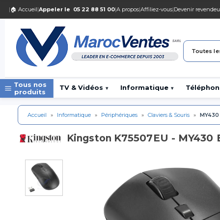
|
🏠 Accueil
|
Appeler le
05 22 88 51 00
|
A propos
|
Affiliez-vous
|
Devenir revendeu
Toutes le
Tous nos
TV & Vidéos
Informatique
Téléphon
▾
▾
produits
Accueil
»
Informatique
»
Périphériques
»
Claviers & Souris
»
MY430 
K75507EU - MY430 E
Kingston