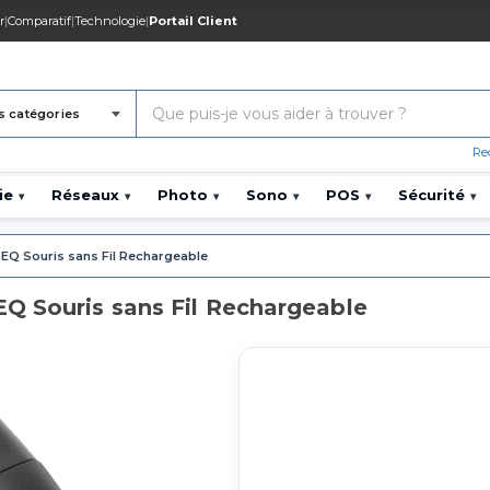
r
|
Comparatif
|
Technologie
|
Portail Client
s catégories
Re
ie
Réseaux
Photo
Sono
POS
Sécurité
▾
▾
▾
▾
▾
▾
EQ Souris sans Fil Rechargeable
Q Souris sans Fil Rechargeable