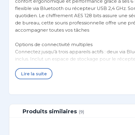
confort ergonomique et performance grâce à ses 6 bo
flexible via Bluetooth ou récepteur USB 2,4 GHz. Son
quotidien. Le chiffrement AES 128 bits assure une sé
de bureau, cette souris professionnelle offre une pr
accompagner toutes vos tâches
Options de connectivité multiples
Connectez jusqu’à trois appareils actifs : deux via 
inclus. Inclut un espace de stockage pour le réce
Caractéristiques durables
Lire la suite
Contenu recyclé certifié conforme à la norme SCS 
contenu recyclé post-consommation dans ses compos
Batterie rechargeable longue durée
Offre jusqu’à 4 mois d’autonomie avec une seule c
Produits similaires
(9)
6 boutons et boutons gauche et droit silencieux