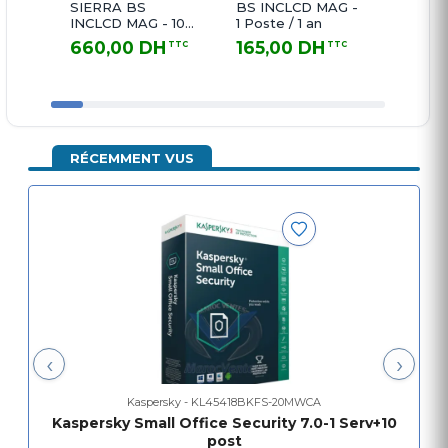
SIERRA BS
BS INCLCD MAG -
INCLC
INCLCD MAG - 10
1 Poste / 1 an
Postes 
Postes / 1 an
660,00 DH
165,00 DH
310,
TTC
TTC
660,00 DH TTC
165,00 DH TTC
310,20 
RÉCEMMENT VUS
‹
›
Kaspersky - KL45418BKFS-20MWCA
Kaspersky Small Office Security 7.0-1 Serv+10
post