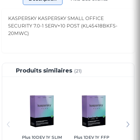
KASPERSKY KASPERSKY SMALL OFFICE
SECURITY 7.0-1 SERV+10 POST (KL45418BKFS-
20MWC)
Produits similaires
(21)
Plus 10DEV 1Y SLIM
Plus 1DEV 1Y FFP
Plus 3