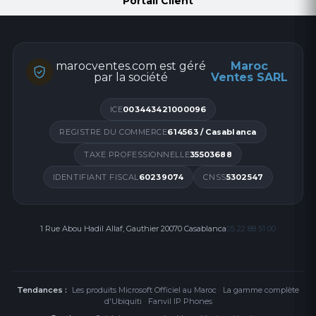
Portail Client
marocventes.com est géré
Maroc
par la société
Ventes SARL
ICE
003443421000096
REGISTRE DU COMMERCE
614563 / Casablanca
TAXE PROFESSIONNELLE
35503688
IDENTIFIANT FISCAL
60239074
CNSS
5302547
1 Rue Abou Hadil Allaf, Gauthier 20070 Casablanca
05 22 88 51 00
Tendances :
Les produits Microsoft Officiel au Maroc
·
La gamme complète
d'Ubiquiti
·
Fanvil IP Phones