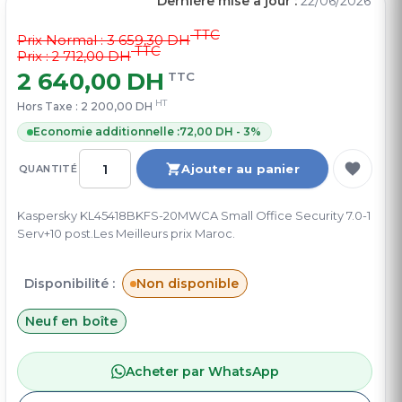
Dernière mise à jour :
22/06/2026
TTC
Prix Normal :
3 659,30 DH
TTC
Prix : 2 712,00 DH
2 640,00 DH
TTC
HT
Hors Taxe :
2 200,00 DH
Economie additionnelle :
72,00 DH - 3%
Ajouter au panier
QUANTITÉ
Kaspersky KL45418BKFS-20MWCA Small Office Security 7.0-1
Serv+10 post.Les Meilleurs prix Maroc.
Disponibilité :
Non disponible
Neuf en boîte
Acheter par WhatsApp