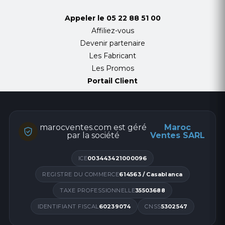
Suppression passive des bruits de fond
Appeler le
05 22 88 51 00
Protections auditives Jabra SafeTone et
Affiliez-vous
PeakStop
Batterie Li-Ion : 13h d'autonomie en appel
Devenir partenaire
Recharge : 40% en 30min ; 80% en 1h et 100%
Les Fabricant
en 1h30
Les Promos
Compatible tous softphones
Portail Client
Fonctions : Décrochage/raccrochage d'appel ;
Désactivation/activation du micro ; Volume +/–
Indicateurs LED : Statut de la batterie ; Appel
marocventes.com est géré
Maroc
entrant ; Indicateur de charge
par la société
Ventes SARL
Connexions : DECT ; USB-C (recharge)
Portée sans-fil : 150m
ICE
003443421000096
Poids : 83g
REGISTRE DU COMMERCE
614563 / Casablanca
TAXE PROFESSIONNELLE
35503688
Caractéristiques Techniques
IDENTIFIANT FISCAL
60239074
CNSS
5302547