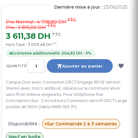
Dernière mise à jour :
23/06/2025
TTC
Prix Normal :
4 798,80 DH
TTC
Prix : 3 816,00 DH
3 611,38 DH
TTC
HT
Hors Taxe :
3 009,48 DH
Economie additionnelle :
204,62 DH - 5%
Ajouter au panier
QUANTITÉ
Casque Duo avec Connexion DECT Engage 65 SE Version
Stereo avec micro antibruit, idéal pour la communication
sans-fil en milieux exigeants. Pour téléphone fixe
Conception duo : 2 écouteurs Connexion sans-fil DECT Large
portée de 150m (Jabra 9659-553-111 )
Disponibilité :
Sur Commande 2 à 3 semaines
Neuf en boîte