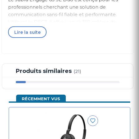
professionnels cherchant une solution de
communication sans-fil fiable et performante.
Utilisant le DECT, il offre jusqu'à 150 mètres de
portée, conférant ainsi une grande liberté de
Lire la suite
mouvement tout en maintenant une connexion
stable et sécurisée avec votre téléphone de
bureau ou softphone. Vous pouvez ainsi gérer vos
appels sur 2 appareils simultanément, améliorant
ainsi votre productivité.
Produits similaires
(21)
De fortes caractéristiques sonores
Le double micro antibruit du casque garantit des
communications claires, même dans les
RÉCEMMENT VUS
environnements bruyants comme les bureaux
ouverts. De plus, son haut-parleur délivre une
qualité sonore exceptionnelle lors des appels. Ce
casque est également équipé des technologies
Jabra SafeTone™ et PeakStop™, protégeant votre
audition des pics sonores dangereux.