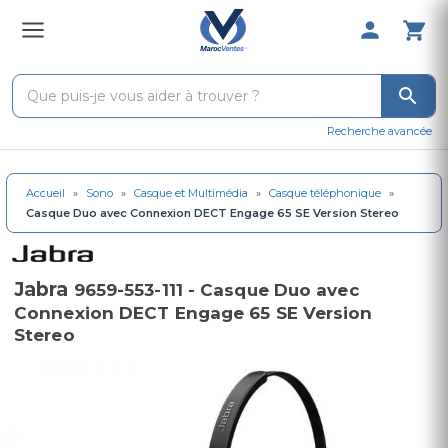
0 Produit 
Recherche avancée
Accueil
»
Sono
»
Casque et Multimédia
»
Casque téléphonique
»
Casque Duo avec Connexion DECT Engage 65 SE Version Stereo
Jabra
9659-553-111 - Casque Duo avec
Connexion DECT Engage 65 SE Version
Stereo