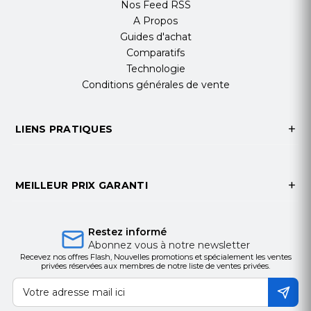
Nos Feed RSS
Autonomie longue durée pour une
A Propos
productivité maximisée
Guides d'achat
Comparatifs
Côté autonomie, le Jabra Engage 65 SE Duo peut
Technologie
fonctionner pendant 13h en conversation
Conditions générales de vente
continue, et grâce à sa fonctionnalité de recharge
rapide, vous obtenez 40% de batterie en
seulement 30 minutes. La Busylight intégrée
LIENS PRATIQUES
permet d'informer vos collègues lorsque vous
êtes en ligne, évitant ainsi les interruptions
indésirables.
MEILLEUR PRIX GARANTI
Conception duo : 2 écouteurs en similicuir
Restez informé
Plage de fréquences des haut-parleurs : 40Hz
Abonnez vous à notre newsletter
- 16000Hz
Recevez nos offres Flash, Nouvelles promotions et spécialement les ventes
privées réservées aux membres de notre liste de ventes privées.
Double micro : 1 MEMS analogique et 1 ECM
analogique
Bande passante du micro : 100 - 10000 Hz