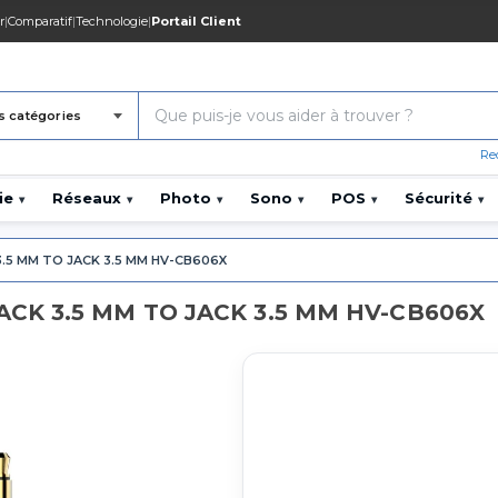
r
|
Comparatif
|
Technologie
|
Portail Client
s catégories
Re
ie
Réseaux
Photo
Sono
POS
Sécurité
▾
▾
▾
▾
▾
▾
3.5 MM TO JACK 3.5 MM HV-CB606X
ACK 3.5 MM TO JACK 3.5 MM HV-CB606X