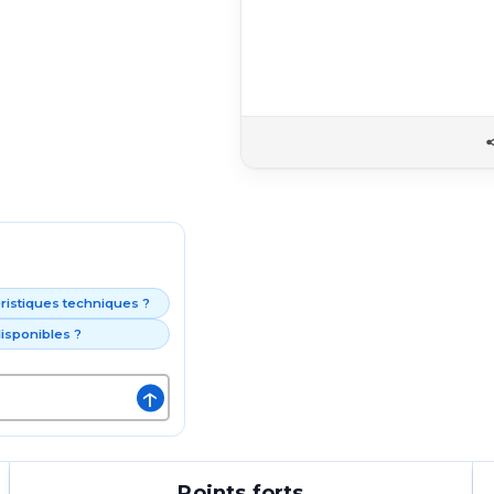
éristiques techniques ?
isponibles ?
↑
Points forts