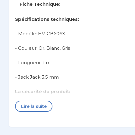
Fiche Technique:
Spécifications techniques:
- Modèle: HV-CB606X
- Couleur: Or, Blanc, Gris
- Longueur: 1 m
- Jack Jack 3,5 mm
La sécurité du produit:
Ce produit est soumis à des consignes de sécurité et
Lire la suite
Remarquer:
Les couleurs et la décoration du produit peuvent être