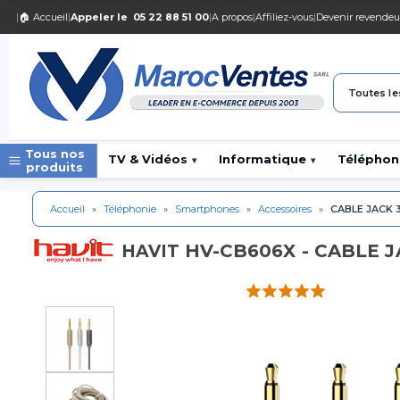
|
🏠 Accueil
|
Appeler le
05 22 88 51 00
|
A propos
|
Affiliez-vous
|
Devenir revendeu
Toutes le
Tous nos
TV & Vidéos
Informatique
Téléphon
▾
▾
produits
Accueil
»
Téléphonie
»
Smartphones
»
Accessoires
»
CABLE JACK 
HV-CB606X - CABLE J
HAVIT