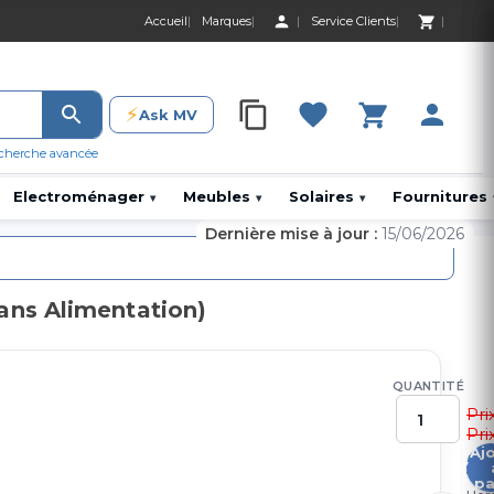
Accueil
Marques
Service Clients
0 Produit 0,00 D
⚡
Ask MV
0 Produit 0,00 DH
cherche avancée
Electroménager
Meubles
Solaires
Fournitures
▾
▾
▾
Dernière mise à jour :
15/06/2026
ns Alimentation)
QUANTITÉ
Pri
Pri
Aj
5
pa