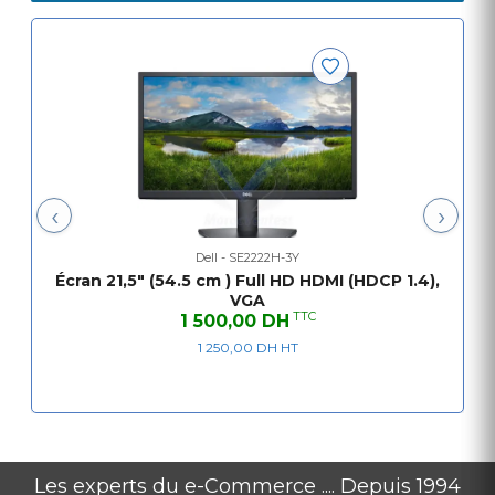
4.921 cm - hauteur : 29.538 cm
Poids net en kg 4.4 kg - Poids emballé
Contenu de l'emballage 1 x câble HDMI,
Couvercle à vis VESA, base de support, colonne
montante
Courbure de l'écran Plat
‹
›
Dell - SE2222H-3Y
Écran 21,5" (54.5 cm ) Full HD HDMI (HDCP 1.4),
VGA
TTC
1 500,00 DH
1 250,00 DH HT
Les experts du e-Commerce .... Depuis 1994