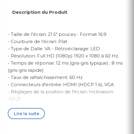
Description du Produit
- Taille de l'écran: 21.5" pouces - Format 16:9
- Courbure de l'écran: Plat
- Type de Dalle: VA - Rétroéclairage: LED
- Résolution: Full HD (1080p) 1920 x 1080 à 60 Hz
- Temps de réponse: 12 ms (gris-gris typique) ; 8 ms
(gris-gris rapide)
- Taux de rafraîchissement: 60 Hz
- Connecteurs d'entrée: HDMI (HDCP 1.4), VGA
- Réglages de la position de l'écran: Inclinaison:
-5/+21
Caractéristiques Techniques
Lire la suite
Taille de l'écran (diagonale) 21.5" pouces