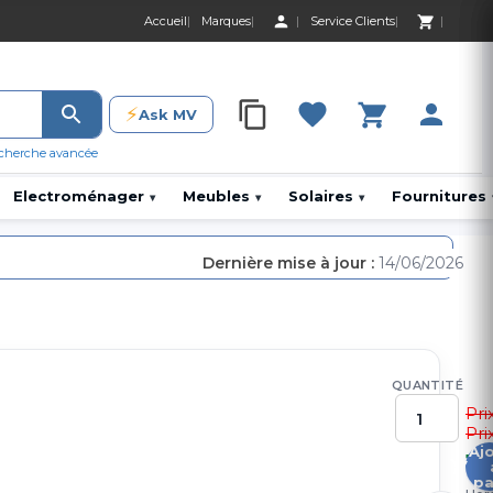
Accueil
Marques
Service Clients
0 Produit 0,00 D
⚡
Ask MV
0 Produit 0,00 DH
cherche avancée
Electroménager
Meubles
Solaires
Fournitures
▾
▾
▾
Dernière mise à jour :
14/06/2026
QUANTITÉ
Pri
Pri
Aj
1
pa