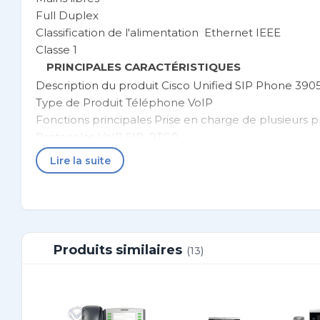
Full Duplex
Classification de l'alimentation Ethernet IEEE
Classe 1
PRINCIPALES CARACTÉRISTIQUES
Description du produit Cisco Unified SIP Phone 390
Type de Produit Téléphone VoIP
Fonctions principales Prise en charge de plusieurs
Protocoles VoIP SIP, RTCP
Codecs vocaux G.729, G.729a, G.729ab, G.711u, G.711a
Lire la suite
Mains libres Oui (numérique bidirectionnel)
Identification de l'appelant Oui
Services d'appel ID d'appelant, Appel en instance, R
de message en attente
Affichage Écran LCD - monochrome
Produits similaires
(13)
Nombre de ports réseau 2 x Ethernet 10Base-T/100
Logiciels compatibles Cisco Unified Communications
Couleur du boîtier Charbon