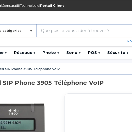
r
|
Comparatif
|
Technologie
|
Portail Client
s catégories
Re
ie
Réseaux
Photo
Sono
POS
Sécurité
▾
▾
▾
▾
▾
▾
ied SIP Phone 3905 Téléphone VoIP
d SIP Phone 3905 Téléphone VoIP