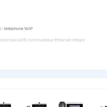
5 - téléphone VoIP
 protocoles VoIP, commutateur Ethernet intégré
envoi automatique, Transfert d'appel, Mise en attente d'ap
Base-TX
 Manager 7.1 ou version plus récente