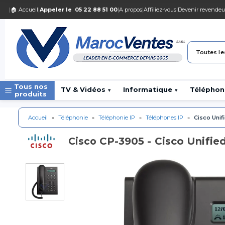
|
🏠 Accueil
|
Appeler le
05 22 88 51 00
|
A propos
|
Affiliez-vous
|
Devenir revendeu
Toutes le
Tous nos
TV & Vidéos
Informatique
Téléphon
▾
▾
produits
Accueil
»
Téléphonie
»
Téléphonie IP
»
Téléphones IP
»
Cisco Unif
CP-3905 - Cisco Unifie
Cisco