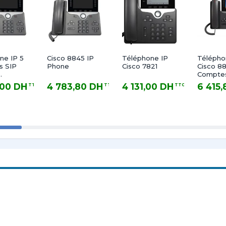
ne IP 5
Cisco 8845 IP
Téléphone IP
Télépho
s SIP
Phone
Cisco 7821
Cisco 88
Comptes
e WiFi
KEM Po
,00 DH
4 783,80 DH
4 131,00 DH
6 415
TTC
TTC
TTC
th 2
Ecran Co
DH TTC
4 783,80 DH TTC
4 131,00 DH TTC
6 415,80 
SB PoE
Gigabit
uleur 5"
Etherne