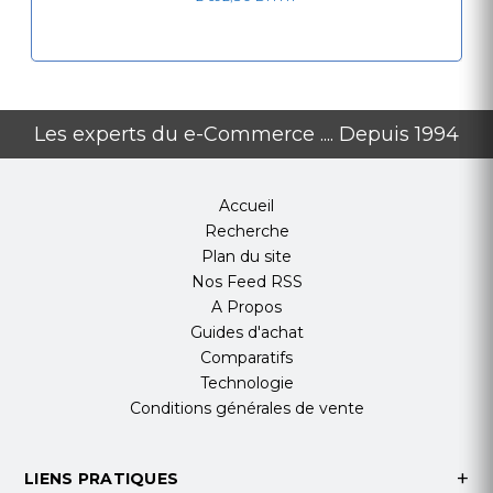
Connectique
Interface
USB 2.0
Compatibilité
Windows, Mac OS
Les experts du e-Commerce .... Depuis 1994
Dimensions et poids
Dimensions
154 × 345 × 147 mm
Accueil
Recherche
Poids
0.57 kg
Plan du site
Nos Feed RSS
Points Forts
A Propos
Caméra HD 1080p avec zoom numérique 1.2x
Guides d'achat
Haut-parleur et microphone intégrés pour un
Comparatifs
son clair
Technologie
Connectivité USB plug-and-play facile à utiliser
Conditions générales de vente
Compatible avec la plupart des systèmes
d'exploitation
LIENS PRATIQUES
Design compact idéal pour les petites salles de