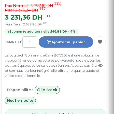
TTC
Prix Normal :
4 797,10 DH
TTC
Prix : 3 378,24 DH
3 231,36 DH
TTC
HT
Hors Taxe :
2 692,80 DH
Economie additionnelle :
146,88 DH - 4%
Ajouter au panier
QUANTITÉ
La Logitech ConferenceCam BCC950 est une solution de
visioconférence compacte et polyvalente, idéale pour les
petites équipes et les salles de réunion. Avec sa caméra HD
et son haut-parleur intégré, elle offre une qualité audio et
vidéo exceptionnelle.
Disponibilité :
En Stock
Neuf en boîte