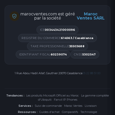
marocventes.com est géré
Maroc
par la société
Ventes SARL
ICE
003443421000096
REGISTRE DU COMMERCE
614563 / Casablanca
TAXE PROFESSIONNELLE
35503688
IDENTIFIANT FISCAL
60239074
CNSS
5302547
1 Rue Abou Hadil Allaf, Gauthier 20070 Casablanca
05 22 88 51 00
Tendances :
Les produits Microsoft Officiel au Maroc
·
La gamme complète
d'Ubiquiti
·
Fanvil IP Phones
Services :
Suivi de commande
·
Maroc Ventes
·
Livraison
Ressources :
Guides d'achat
·
Comparatifs
·
Technologie