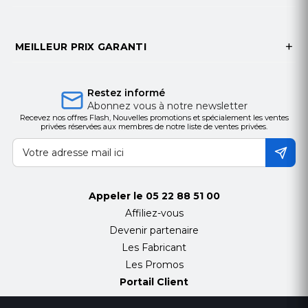
réunion
Contenu de la Boite
MEILLEUR PRIX GARANTI
1 × Logitech ConferenceCam BCC950
1 × Télécommande
1 × Câble USB
Restez informé
1 × Adaptateur secteur
Abonnez vous à notre newsletter
Recevez nos offres Flash, Nouvelles promotions et spécialement les ventes
1 × Manuel d'utilisation
privées réservées aux membres de notre liste de ventes privées.
Idéale pour les petites entreprises ou les équipes
travaillant à distance, la Logitech ConferenceCam
BCC950 est compatible avec la plupart des
plateformes de visioconférence telles que Skype,
Appeler le
05 22 88 51 00
Zoom et Microsoft Teams. Elle s'installe facilement
Affiliez-vous
via USB et ne nécessite pas de logiciel
Devenir partenaire
supplémentaire.
Les Fabricant
Les Promos
Portail Client