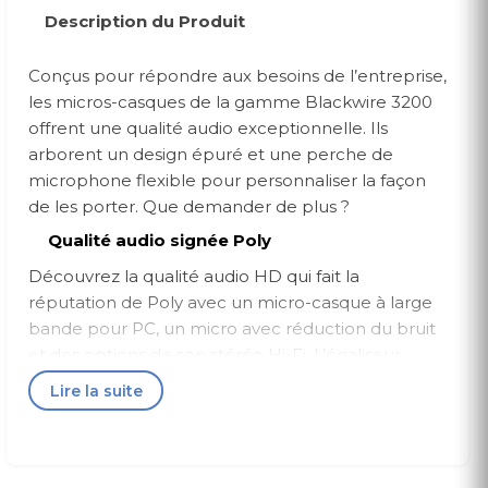
Description du Produit
Conçus pour répondre aux besoins de l’entreprise,
les micros-casques de la gamme Blackwire 3200
offrent une qualité audio exceptionnelle. Ils
arborent un design épuré et une perche de
microphone flexible pour personnaliser la façon
de les porter. Que demander de plus ?
Qualité audio signée Poly
Découvrez la qualité audio HD qui fait la
réputation de Poly avec un micro-casque à large
bande pour PC, un micro avec réduction du bruit
et des options de son stéréo Hi-Fi. L’égaliseur
dynamique optimise la qualité de vos appels et
Lire la suite
ajuste automatiquement les paramètres lorsque
vous écoutez du contenu multimédia.
Connectivité avancée