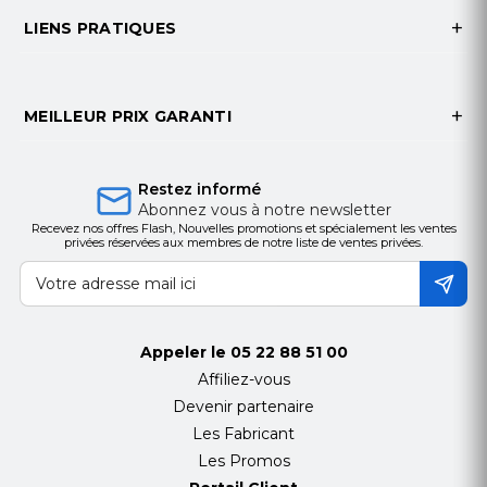
Sensibilité (microphone)
-38 dBV/Pa
LIENS PRATIQUES
Type de microphone
Omnidirectionnel
Bande passante du microphone
De 100 Hz à 10
kHz
MEILLEUR PRIX GARANTI
Taille du haut-parleur
28 mm
Boutons de commande utilisateur
Prendre/ignorer/interrompre/mettre en
Restez informé
attente les appels
Abonnez vous à notre newsletter
Touche bis
Recevez nos offres Flash, Nouvelles promotions et spécialement les ventes
privées réservées aux membres de notre liste de ventes privées.
Touche secret
Contrôle du volume
Longueur de la perche du micro (mm)
130
mm
Appeler le
05 22 88 51 00
Rotation de la perche du micro
270°
Technologie de protection acoustique
Affiliez-vous
SoundGuard
Devenir partenaire
Sensibilité (haut-parleur)
90 dB
Les Fabricant
Les Promos