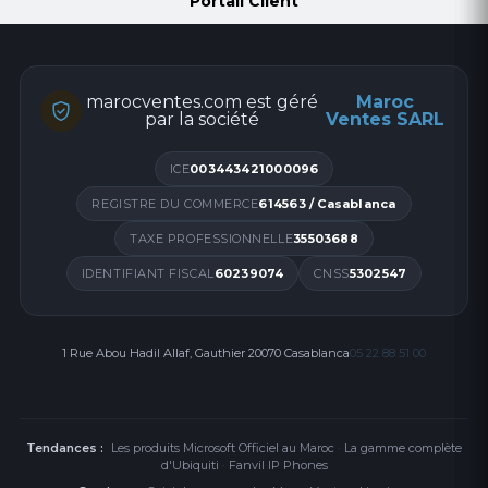
Portail Client
marocventes.com est géré
Maroc
par la société
Ventes SARL
ICE
003443421000096
REGISTRE DU COMMERCE
614563 / Casablanca
TAXE PROFESSIONNELLE
35503688
IDENTIFIANT FISCAL
60239074
CNSS
5302547
1 Rue Abou Hadil Allaf, Gauthier 20070 Casablanca
05 22 88 51 00
Tendances :
Les produits Microsoft Officiel au Maroc
·
La gamme complète
d'Ubiquiti
·
Fanvil IP Phones