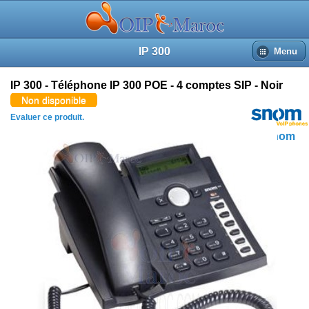
Plus d'images (3)
Revues du produit
Accueil
IP 300
Menu
Recherche
Panier
Connexion
IP 300 - Téléphone IP 300 POE - 4 comptes SIP - Noir
Non disponible
Evaluer ce produit.
Snom