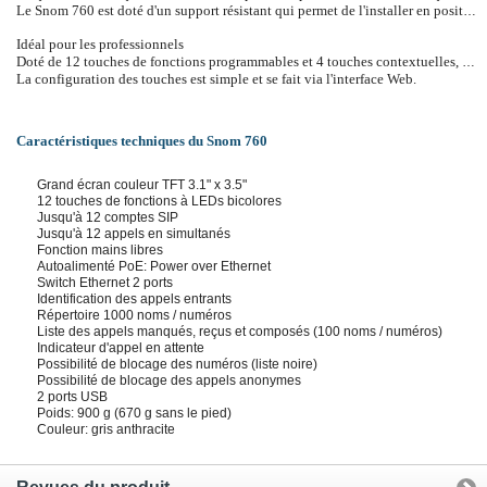
Le Snom 760 est doté d'un support résistant qui permet de l'installer en position semi-verticale (55°), horizontale (33°) ou directement au mur.
Idéal pour les professionnels
Doté de 12 touches de fonctions programmables et 4 touches contextuelles, le Snom 760 vous permet de rester en contact avec vos collaborateurs et les appeler par simple pression de touche. Toutes les touches programmables disposent d'indicateurs LED à deux couleurs: il vous suffit de regarder pour visualiser le statut associé à la touche.
La configuration des touches est simple et se fait via l'interface Web.
Caractéristiques techniques du Snom 760
Grand écran couleur TFT 3.1" x 3.5"
12 touches de fonctions à LEDs bicolores
Jusqu'à 12 comptes SIP
Jusqu'à 12 appels en simultanés
Fonction mains libres
Autoalimenté PoE: Power over Ethernet
Switch Ethernet 2 ports
Identification des appels entrants
Répertoire 1000 noms / numéros
Liste des appels manqués, reçus et composés (100 noms / numéros)
Indicateur d'appel en attente
Possibilité de blocage des numéros (liste noire)
Possibilité de blocage des appels anonymes
2 ports USB
Poids: 900 g (670 g sans le pied)
Couleur: gris anthracite