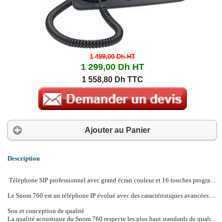
1 499,00 Dh
HT
1 299,00 Dh
HT
1 558,80 Dh TTC
Ajouter au Panier
Description
Téléphone SIP professionnel avec grand écran couleur et 16 touches programmables
Le Snom 760 est un téléphone IP évolué avec des caractéristiques avancées. Grâce à ses touches de fonctions programmables, son écran couleur et sa capacité de 12 comptes SIP, il satisfera les plus exigents en offrant également un son haute définition, pour garantire des conversations de qualité!
Son et conception de qualité
La qualité acoustique du Snom 760 respecte les plus haut standards de qualité. Ce poste fournit un son HD avec système de reconnaissance des pauses durant la conversation (Codec G.722).