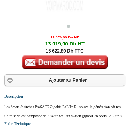
16 270,00 Dh
HT
13 019,00 Dh
HT
15 622,80 Dh TTC
Ajouter au Panier
Description
Les Smart Switches ProSAFE Gigabit PoE/PoE+ nouvelle génération off rent des fonctionnalités de niveau 2 et 2+, des fonctions PoE améliorées, des performances et une convivialité accrues. Ils sont conçus spécialement pour les réseaux convergents où les données comme la voix ou la vidéo sont routées via une plate-forme unique dans un souci d’efficacité, d’économie et de facilité d’administration.
Cette série est composée de 3 switches : un switch gigabit 28 ports PoE, un switch gigabit 28 ports PoE+ et un switch gigabit 52 ports PoE. Tous ces switches sont dotés de 4 slots SFP Gigabit dédiés aux connexions fibre. Les Smart Switches ProSAFE Gigabit PoE/PoE+ nouvelle génération sont des solutions optimisées technologiquement et économiquement pour les PME.
Fiche Technique