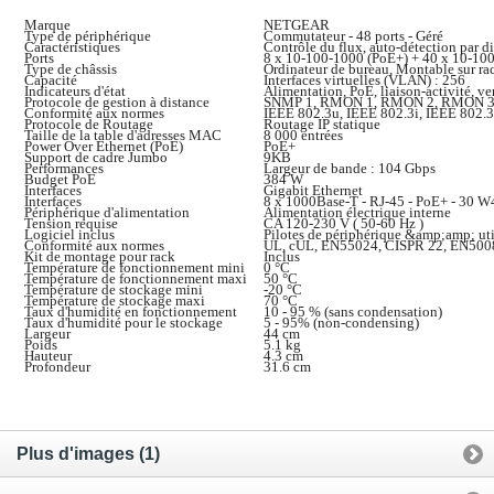
Marque
NETGEAR
Type de périphérique
Commutateur - 48 ports - Géré
Caractéristiques
Contrôle du flux, auto-détection par 
Ports
8 x 10-100-1000 (PoE+) + 40 x 10-10
Type de châssis
Ordinateur de bureau, Montable sur ra
Capacité
Interfaces virtuelles (VLAN) : 256
Indicateurs d'état
Alimentation, PoE, liaison-activité, ve
Protocole de gestion à distance
SNMP 1, RMON 1, RMON 2, RMON 3,
Conformité aux normes
IEEE 802.3u, IEEE 802.3i, IEEE 802.3
Protocole de Routage
Routage IP statique
Taille de la table d'adresses MAC
8 000 entrées
Power Over Ethernet (PoE)
PoE+
Support de cadre Jumbo
9KB
Performances
Largeur de bande : 104 Gbps
Budget PoE
384 W
Interfaces
Gigabit Ethernet
Interfaces
8 x 1000Base-T - RJ-45 - PoE+ - 30 W
Périphérique d'alimentation
Alimentation électrique interne
Tension requise
CA 120-230 V ( 50-60 Hz )
Logiciel inclus
Pilotes de périphérique &amp;amp; util
Conformité aux normes
UL, cUL, EN55024, CISPR 22, EN5008
Kit de montage pour rack
Inclus
Température de fonctionnement mini
0 °C
Température de fonctionnement maxi
50 °C
Température de stockage mini
-20 °C
Température de stockage maxi
70 °C
Taux d'humidité en fonctionnement
10 - 95 % (sans condensation)
Taux d'humidité pour le stockage
5 - 95% (non-condensing)
Largeur
44 cm
Poids
5.1 kg
Hauteur
4.3 cm
Profondeur
31.6 cm
Plus d'images (1)