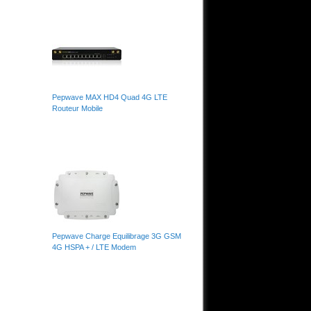
ne
en
Pepwave MAX HD4 Quad 4G LTE
ur
Routeur Mobile
t
Pepwave Charge Equilibrage 3G GSM
4G HSPA + / LTE Modem