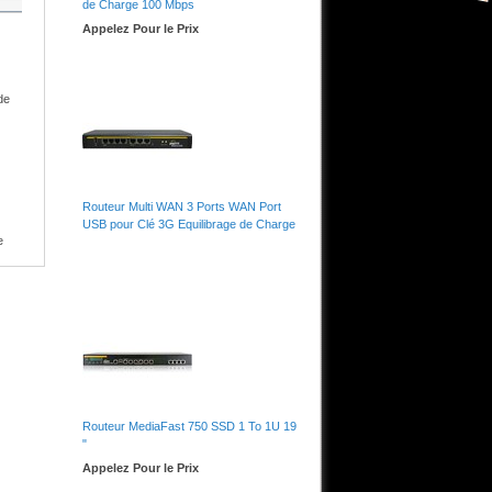
de Charge 100 Mbps
Appelez Pour le Prix
de
Routeur Multi WAN 3 Ports WAN Port
USB pour Clé 3G Equilibrage de Charge
e
nt
Routeur MediaFast 750 SSD 1 To 1U 19
"
ns
Appelez Pour le Prix
 où