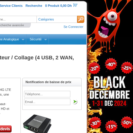
Service Clients
Recherche
0 Produit 0,00 Dh
Catégories
cherche avancée
Se Connecter
ne Analogique
Sécurité
eur / Collage (4 USB, 2 WAN,
Notification de baisse de prix
s 4G LTE
es, une
aut-
 HD et
e