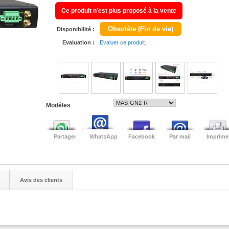
Ce produit n'est plus proposé à la vente
Obsolète (Fin de vie)
Disponibilité :
Evaluation :
Evaluer ce produit.
Modéles
Partager
WhatsApp
Facebook
Par mail
Imprime
Avis des clients