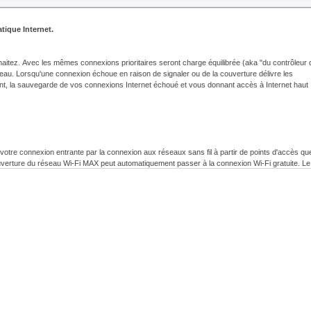
tique Internet.
haitez.
Avec les mêmes connexions prioritaires seront charge équilibrée (aka "du contrôleur 
seau.
Lorsqu'une connexion échoue en raison de signaler ou de la couverture délivre les
nt, la sauvegarde de vos connexions Internet échoué et vous donnant accès à Internet haut
tre connexion entrante par la connexion aux réseaux sans fil à partir de points d'accès qu
verture du réseau Wi-Fi MAX peut automatiquement passer à la connexion Wi-Fi gratuite. Le
ocal, vous donner la meilleure expérience Wi-Fi gratuite.
er projets de loi d'utilisation inattendus.
ovoque données supplémentaires transmises par l'allocation à engager des frais
bande passante vous aidera à surveiller votre consommation et de couper automatiqueme
vez naviguer librement sur ​​Internet sans vous soucier de payer un supplément.
tions privées sensibles. Notre moteur VPN révolutionnaire vous permet d'utiliser tous les lie
le basculement de votre trafic à travers les tunnels VPN cryptés AES 256 bits. Depuis notre
rs connexions Internet, vous pouvez être assuré que vous serez connecté en toute sécurité