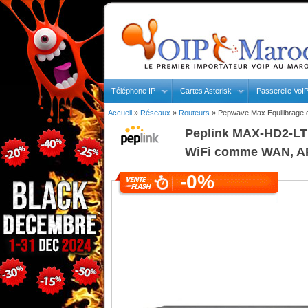
Téléphone IP
Cartes Asterisk
Passerelle VoI
Accueil
»
Réseaux
»
Routeurs
»
Pepwave Max Equilibrage 
Peplink
MAX-HD2-LTE-
WiFi comme WAN, A
-0%