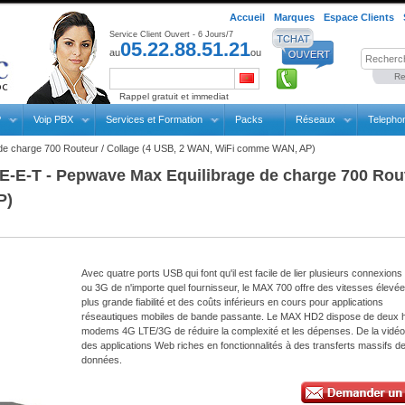
Accueil
Marques
Espace Clients
Service Client Ouvert - 6 Jours/7
05.22.88.51.21
au
ou
Re
Rappel gratuit et immediat
P
Voip PBX
Services et Formation
Packs
Réseaux
Telepho
de charge 700 Routeur / Collage (4 USB, 2 WAN, WiFi comme WAN, AP)
E-T - Pepwave Max Equilibrage de charge 700 Rout
P)
Avec quatre ports USB qui font qu'il est facile de lier plusieurs connexion
ou 3G de n'importe quel fournisseur, le MAX 700 offre des vitesses élevé
plus grande fiabilité et des coûts inférieurs en cours pour applications
réseautiques mobiles de bande passante. Le MAX HD2 dispose de deux h
modems 4G LTE/3G de réduire la complexité et les dépenses. De la vidéo
des applications Web riches en fonctionnalités à des transferts massifs d
données.