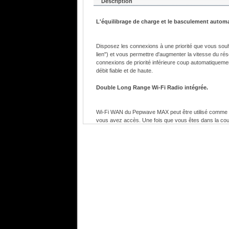
Description
L'équilibrage de charge et le basculement automa
Disposez les connexions à une priorité que vous sou
lien") et vous permettre d'augmenter la vitesse du ré
connexions de priorité inférieure coup automatiqueme
débit fiable et de haute.
Double Long Range Wi-Fi Radio intégrée.
Wi-Fi WAN du Pepwave MAX peut être utilisé comme vo
vous avez accès. Une fois que vous êtes dans la cou
deuxième radio Wi-Fi est dédié à votre point d'accès l
Bande passante d'utilisation Surveillance pour évit
plupart connexion mobile a limite d'utilisation qui pr
coûteux. Pepwave MAX moniteur de consommation de 
la connexion lorsque le bouchon est atteint. Vous pou
Qualité militaire VPN Encryption.
MAX est idéal pour la sécurité du public et communica
disponibles sur Internet à l'équilibrage de charge et 
moteur de VPN est conçu à partir du sol pour plusieu