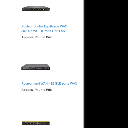
Routeur Double Equilibrage WAN
802.11n Wi-Fi 8 Ports GbE LAN
Appelez Pour le Prix
Routeur multi WAN - 12 GbE ports WAN
Appelez Pour le Prix