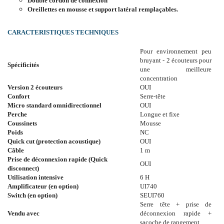
Double cordon de connexion
Oreillettes en mousse et support latéral remplaçables.
CARACTERISTIQUES TECHNIQUES
Pour environnement peu
bruyant - 2 écouteurs pour
Spécificités
une meilleure
concentration
Version 2 écouteurs
OUI
Confort
Serre-tête
Micro standard omnidirectionnel
OUI
Perche
Longue et fixe
Coussinets
Mousse
Poids
NC
Quick cut (protection acoustique)
OUI
Câble
1 m
Prise de déconnexion rapide (Quick
OUI
disconnect)
Utilisation intensive
6 H
Amplificateur (en option)
UI740
Switch (en option)
SEUI760
Serre tête + prise de
Vendu avec
déconnexion rapide +
sacoche de rangement