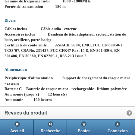
Gamme de fréquence radio
1880 - 1900MHz
Portée de transmission
180 m
Divers
Câbles inclus
Câble audio - externe
Accessoires inclus
Bandeau de tête, adaptateur secteur, station de
base, oreillette, porte-badge
Certificats de conformité
AS/ACIF S004, EMC, FCC, EN 60950-1,
TCO '07, CSA No. 231437, FCC CFR47 Part 15 D, EN 301489-6, EN
301406, EN 50360, EN 62209-1, RSS-213 Issue 2
Alimentation
Périphérique d'alimentation
Support de chargement du casque micro
- externe
Batterie
C
Batterie de casque micro - rechargeable - lithium-polymère
Autonomie (jusqu'à)
12 heure(s)
Autonomie
100 heures
Revues du produit
Accueil
Recherche
Panier
Connexion