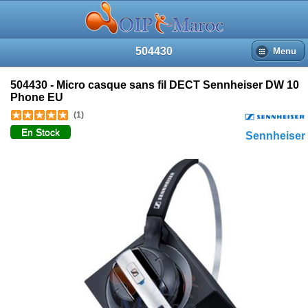
504430
Menu
504430 - Micro casque sans fil DECT Sennheiser DW 10
Phone EU
(1)
En Stock
Sennheiser