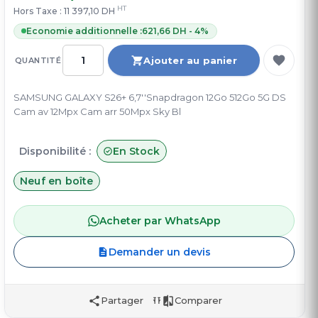
HT
Hors Taxe :
11 397,10 DH
Economie additionnelle :
621,66 DH - 4%
Ajouter au panier
QUANTITÉ
SAMSUNG GALAXY S26+ 6,7''Snapdragon 12Go 512Go 5G DS
Cam av 12Mpx Cam arr 50Mpx Sky Bl
Disponibilité :
En Stock
Neuf en boîte
Acheter par WhatsApp
Demander un devis
Partager
Comparer