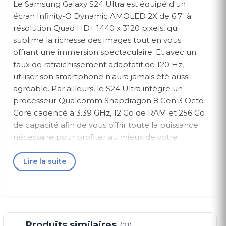
Le Samsung Galaxy S24 Ultra est équipé d'un
écran Infinity-O Dynamic AMOLED 2X de 6.7" à
résolution Quad HD+ 1440 x 3120 pixels, qui
sublime la richesse des images tout en vous
offrant une immersion spectaculaire. Et avec un
taux de rafraichissement adaptatif de 120 Hz,
utiliser son smartphone n'aura jamais été aussi
agréable. Par ailleurs, le S24 Ultra intègre un
processeur Qualcomm Snapdragon 8 Gen 3 Octo-
Core cadencé à 3.39 GHz, 12 Go de RAM et 256 Go
de capacité afin de vous offrir toute la puissance
nécessaire pour profiter au mieux de votre
smartphone, même les jeux les plus exigeants en
ressources graphiques fonctionnent de manière
Lire la suite
ultra fluide.
Caractéristiques Du Produit
Produits similaires
(21)