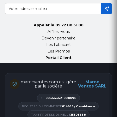
Appeler le
05 22 88 51 00
Affiliez-vous
Devenir partenaire
Les Fabricant
Les Promos
Portail Client
marocventes.com est géré
Maroc
par la société
Ventes SARL
ICE
003443421000096
REGISTRE DU COMMERCE
614563 / Casablanca
TAXE PROFESSIONNELLE
35503688