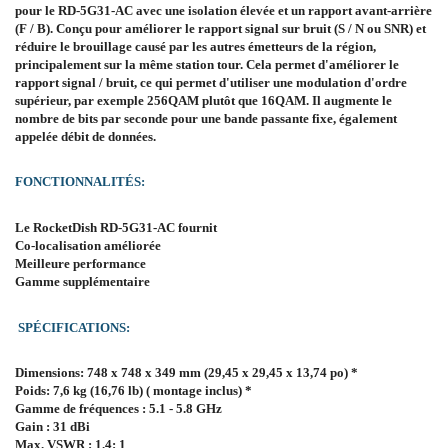
pour le RD-5G31-AC avec une isolation élevée et un rapport avant-arrière
(F / B). Conçu pour améliorer le rapport signal sur bruit (S / N ou SNR) et
réduire le brouillage causé par les autres émetteurs de la région,
principalement sur la même station tour. Cela permet d'améliorer le
rapport signal / bruit, ce qui permet d'utiliser une modulation d'ordre
supérieur, par exemple 256QAM plutôt que 16QAM. Il augmente le
nombre de bits par seconde pour une bande passante fixe, également
appelée débit de données.
FONCTIONNALITÉS:
Le RocketDish RD-5G31-AC fournit
Co-localisation améliorée
Meilleure performance
Gamme supplémentaire
SPÉCIFICATIONS:
Dimensions: 748 x 748 x 349 mm (29,45 x 29,45 x 13,74 po) *
Poids: 7,6 kg (16,76 lb) ( montage inclus) *
Gamme de fréquences : 5.1 - 5.8 GHz
Gain : 31 dBi
Max. VSWR : 1.4: 1