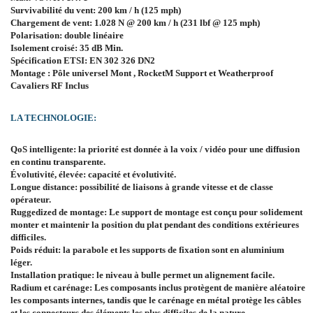
Survivabilité du vent: 200 km / h (125 mph)
Chargement de vent: 1.028 N @ 200 km / h (231 lbf @ 125 mph)
Polarisation: double linéaire
Isolement croisé: 35 dB Min.
Spécification ETSI: EN 302 326 DN2
Montage : Pôle universel Mont , RocketM Support et Weatherproof
Cavaliers RF Inclus
LA TECHNOLOGIE:
QoS intelligente: la priorité est donnée à la voix / vidéo pour une diffusion
en continu transparente.
Évolutivité, élevée: capacité et évolutivité.
Longue distance: possibilité de liaisons à grande vitesse et de classe
opérateur.
Ruggedized de montage: Le support de montage est conçu pour solidement
monter et maintenir la position du plat pendant des conditions extérieures
difficiles.
Poids réduit: la parabole et les supports de fixation sont en aluminium
léger.
Installation pratique: le niveau à bulle permet un alignement facile.
Radium et carénage: Les composants inclus protègent de manière aléatoire
les composants internes, tandis que le carénage en métal protège les câbles
et les connecteurs des éléments les plus difficiles de la nature.