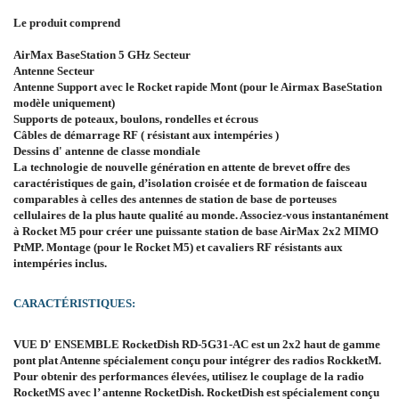
Le produit comprend
AirMax BaseStation 5 GHz Secteur
Antenne Secteur
Antenne Support avec le Rocket rapide Mont (pour le Airmax BaseStation
modèle uniquement)
Supports de poteaux, boulons, rondelles et écrous
Câbles de démarrage RF ( résistant aux intempéries )
Dessins d' antenne de classe mondiale
La technologie de nouvelle génération en attente de brevet offre des
caractéristiques de gain, d’isolation croisée et de formation de faisceau
comparables à celles des antennes de station de base de porteuses
cellulaires de la plus haute qualité au monde. Associez-vous instantanément
à Rocket M5 pour créer une puissante station de base AirMax 2x2 MIMO
PtMP. Montage (pour le Rocket M5) et cavaliers RF résistants aux
intempéries inclus.
CARACTÉRISTIQUES:
VUE D' ENSEMBLE RocketDish RD-5G31-AC est un 2x2 haut de gamme
pont plat Antenne spécialement conçu pour intégrer des radios RockketM.
Pour obtenir des performances élevées, utilisez le couplage de la radio
RocketMS avec l’ antenne RocketDish. RocketDish est spécialement conçu