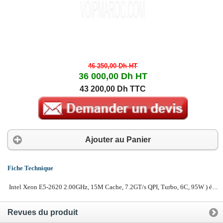
46 250,00 Dh
HT
36 000,00 Dh
HT
43 200,00 Dh TTC
Ajouter au Panier
Fiche Technique
Intel Xeon E5-2620 2.00GHz, 15M Cache, 7.2GT/s QPI, Turbo, 6C, 95W ) évolutif à 2 processeurs , Mémoire 16GB ECC 1333 MHz , Disque 3 x 600GB SAS 15k Hot-Plug (Chassis up to 8 disques) , Controlleur PERC H710 Integrated RAID Controller, 512MB NV Cache , Graveur SATA DVD+/-RW 16x , Double Alimentation Redondante & HOT-PLUG, Réseau Dual Intel Gigabit (10/100/1000 - 2 ports RJ45), Garantie 3 ans sur site J+1 Pièces & Main d'œuvre.
Revues du produit