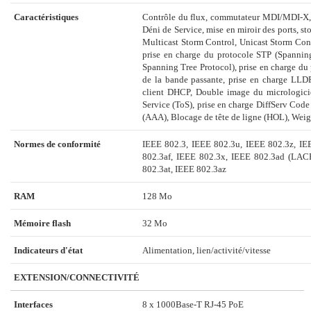
Caractéristiques
Contrôle du flux, commutateur MDI/MDI-X, p
Déni de Service, mise en miroir des ports, st
Multicast Storm Control, Unicast Storm Cont
prise en charge du protocole STP (Spannin
Spanning Tree Protocol), prise en charge du
de la bande passante, prise en charge LLDP
client DHCP, Double image du micrologici
Service (ToS), prise en charge DiffServ Cod
(AAA), Blocage de tête de ligne (HOL), We
Normes de conformité
IEEE 802.3, IEEE 802.3u, IEEE 802.3z, IE
802.3af, IEEE 802.3x, IEEE 802.3ad (LAC
802.3at, IEEE 802.3az
RAM
128 Mo
Mémoire flash
32 Mo
Indicateurs d'état
Alimentation, lien/activité/vitesse
EXTENSION/CONNECTIVITÉ
Interfaces
8 x 1000Base-T RJ-45 PoE