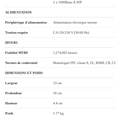
2 x 1000Base-X SFP
ALIMENTATION
Périphérique d'alimentation
Alimentation électrique interne
Tension requise
CA 120/230 V (50/60 Hz)
DIVERS
Fiabilité MTBF
1,274,005 heures
Normes de conformité
Homologué FFC classe A, UL, BSMI, CB, CC
DIMENSIONS ET POIDS
Largeur
33 cm
Profondeur
18 cm
Hauteur
4.4 cm
Poids
1.77 kg