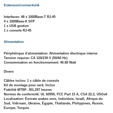
Extension/connectivité
Interfaces: 48 x 1000Base-T RJ-45
4 x 1000Base-X SFP
1 x USB gestion
1 x console RJ-45
Alimentation
Périphérique d'alimentation: Alimentation électrique interne
Tension requise: CA 120/230 V (50/60 Hz)
Consommation en fonctionnement: 40.68 Watt
Divers
Câbles inclus: 1 x câble de console
Kit de montage pour rack: Inclus
Fiabilité MTBF: 301,297 heures
Normes de conformité: UL 60950, FCC Part 15 A, CSA 22.2, USGv6
Localisation: Émirats arabes unis, Indonésie, Israël, Afrique du
Sud, Viêt-nam, Ukraine, Égypte, Thaïlande, Philippines, Russie,
Europe, Turquie