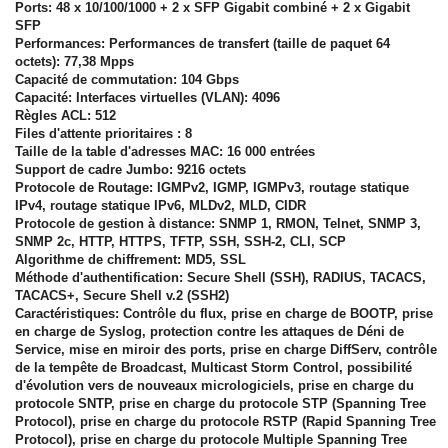
Ports: 48 x 10/100/1000 + 2 x SFP Gigabit combiné + 2 x Gigabit
SFP
Performances: Performances de transfert (taille de paquet 64
octets): 77,38 Mpps
Capacité de commutation: 104 Gbps
Capacité: Interfaces virtuelles (VLAN): 4096
Règles ACL: 512
Files d'attente prioritaires : 8
Taille de la table d'adresses MAC: 16 000 entrées
Support de cadre Jumbo: 9216 octets
Protocole de Routage: IGMPv2, IGMP, IGMPv3, routage statique
IPv4, routage statique IPv6, MLDv2, MLD, CIDR
Protocole de gestion à distance: SNMP 1, RMON, Telnet, SNMP 3,
SNMP 2c, HTTP, HTTPS, TFTP, SSH, SSH-2, CLI, SCP
Algorithme de chiffrement: MD5, SSL
Méthode d'authentification: Secure Shell (SSH), RADIUS, TACACS,
TACACS+, Secure Shell v.2 (SSH2)
Caractéristiques: Contrôle du flux, prise en charge de BOOTP, prise
en charge de Syslog, protection contre les attaques de Déni de
Service, mise en miroir des ports, prise en charge DiffServ, contrôle
de la tempête de Broadcast, Multicast Storm Control, possibilité
d'évolution vers de nouveaux micrologiciels, prise en charge du
protocole SNTP, prise en charge du protocole STP (Spanning Tree
Protocol), prise en charge du protocole RSTP (Rapid Spanning Tree
Protocol), prise en charge du protocole Multiple Spanning Tree