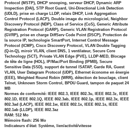
Protocol (MSTP), DHCP snooping, serveur DHCP, Dynamic ARP
Inspection (DAI), STP Root Guard, Uni-Directional Link Detection
(UDLD), prise en charge LLDP, relais DHCP, Link Aggregation
Control Protocol (LACP), Double image du micrologiciel, Neighbor
Discovery Protocol (NDP), Class of Service (CoS), Generic Attribute
Registration Protocol (GARP), Generic VLAN Registration Protocol
(GVRP), prise en charge DiffServ Code Point (DSCP), Protection de
la source IP, technologie SmartPort, Internet Control Message
Protocol (ICMP), Cisco Discovery Protocol, VLAN Double Tagging
(Q-in-Q), miroir VLAN, client DNS, 1 ventilateur, Secure Core
Technology (SCT), Private VLAN Edge (PVE), LLDP-MED, Blocage
de tête de ligne (HOL), IP/Mac/Port Binding (IPMB), Secure
Sensitive Data (SSD), support de tunnel ISATAP, Garde RA, Guest
VLAN, User Datagram Protocol (UDP), Ethernet économe en énergie
(EEE), Weighted Round Robin (WRR), détection de bouclage, client
Telnet, Unknown Storm Control, BPDU Guard, tampon de paquet 24
MB
Normes de conformité: IEEE 802.3, IEEE 802.3u, IEEE 802.3z, IEEE
802.1D, IEEE 802.1Q, IEEE 802.3ab, IEEE 802.1p, IEEE 802.3x, IEEE
802.3ad (LACP), IEEE 802.1w, IEEE 802.1x, IEEE 802.1s, IEEE
802.1ab (LLDP), IEEE 802.3az
RAM: 512 Mo
Mémoire flash: 256 Mo
Indicateurs d'état: Système, lien/activité/vitesse