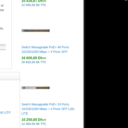
10 416,67 Dh
HT
12 500,00 Dh TTC
 et
mme
ée,
Switch Manageable PoE+ 48 Ports
10/100/1000 Mbps + 4 Ports SFP
16 600,00 Dh
HT
19 920,00 Dh TTC
Switch Manageable PoE+ 24 Ports
10/100/1000 Mbps + 4 Ports SFP LAN
45 UTP
LITE
10 250,00 Dh
HT
12 300,00 Dh TTC