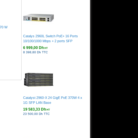
370 W
Catalys 2960L Switch PoE+ 16 Ports
10/100/1000 Mbps + 2 ports SFP
6 999,00 Dh
HT
8 398,80 Dh TTC
Catalyst 2960-X 24 GigE PoE 370W 4 x
1G SFP LAN Base
19 583,33 Dh
HT
23 500,00 Dh TTC