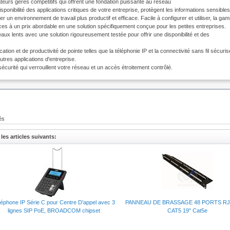
urs gérés compétitifs qui offrent une fondation puissante au réseau
onibilité des applications critiques de votre entreprise, protègent les informations sensibles
 un environnement de travail plus productif et efficace. Facile à configurer et utiliser, la ga
nces à un prix abordable en une solution spécifiquement conçue pour les petites entreprises.
eaux lents avec une solution rigoureusement testée pour offrir une disponibilité et des
n et de productivité de pointe telles que la téléphonie IP et la connectivité sans fil sécuris
tres applications d'entreprise.
écurité qui verrouillent votre réseau et un accès étroitement contrôlé.
és
les articles suivants:
net
léphone IP Série C pour Centre D'appel avec 3
PANNEAU DE BRASSAGE 48 PORTS RJ
lignes SIP PoE, BROADCOM chipset
CAT5 19'' Cat5e