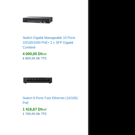
Switch Gigabit Manageable 10 Ports
10/100/1000 PoE+ 2 x SFP Gigabit
Combiné
4 000,00 Dh
HT
4 800,00 Dh TTC
Switch 8 Ports Fast Ethernet (10/100)
PoE
1 416,67 Dh
HT
1 700,00 Dh TTC