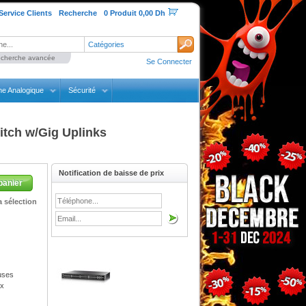
Service Clients
Recherche
0 Produit 0,00 Dh
Catégories
cherche avancée
Se Connecter
ne Analogique
Sécurité
tch w/Gig Uplinks
Notification de baisse de prix
panier
 sélection
uses
ux