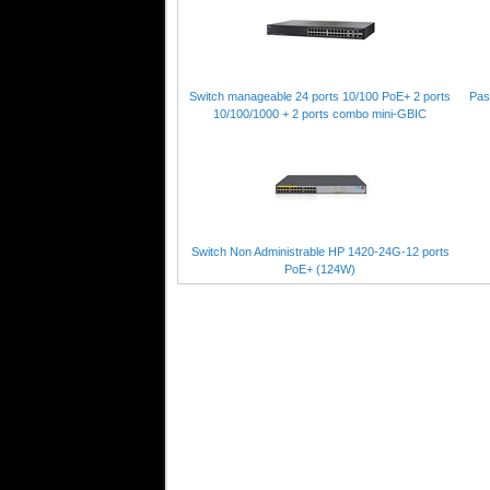
Switch manageable 24 ports 10/100 PoE+ 2 ports
Pas
10/100/1000 + 2 ports combo mini-GBIC
Switch Non Administrable HP 1420-24G-12 ports
PoE+ (124W)