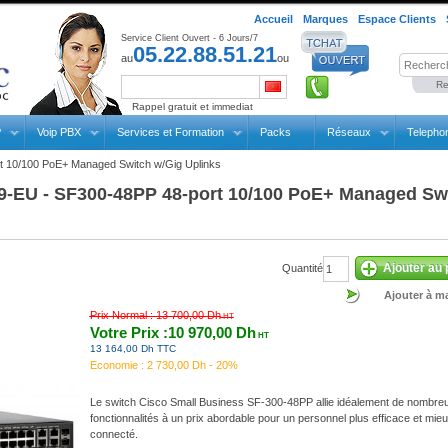
Accueil
Marques
Espace Clients
Service Client Ouvert - 6 Jours/7
05.22.88.51.21
au
ou
Re
Rappel gratuit et immediat
P
Voip PBX
Services et Formation
Packs
Réseaux
Telepho
 10/100 PoE+ Managed Switch w/Gig Uplinks
-EU - SF300-48PP 48-port 10/100 PoE+ Managed Swi
Ajouter au 
Quantité
Ajouter à ma
Prix Normal :
13 700,00 Dh
HT
Votre Prix :10 970,00 Dh
HT
13 164,00 Dh TTC
Economie :
2 730,00 Dh - 20%
Le switch Cisco Small Business SF-300-48PP allie idéalement de nombre
fonctionnalités à un prix abordable pour un personnel plus efficace et mie
connecté.