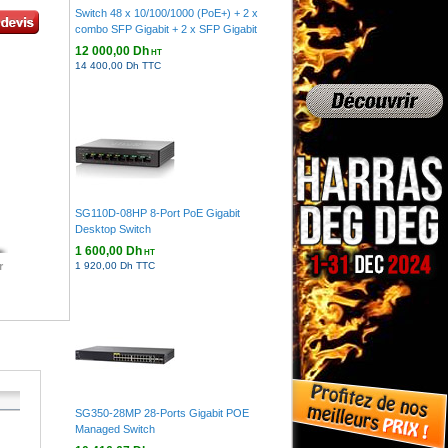
Switch 48 x 10/100/1000 (PoE+) + 2 x
combo SFP Gigabit + 2 x SFP Gigabit
12 000,00 Dh
HT
14 400,00 Dh TTC
SG110D-08HP 8-Port PoE Gigabit
Desktop Switch
1 600,00 Dh
HT
r
1 920,00 Dh TTC
SG350-28MP 28-Ports Gigabit POE
Managed Switch