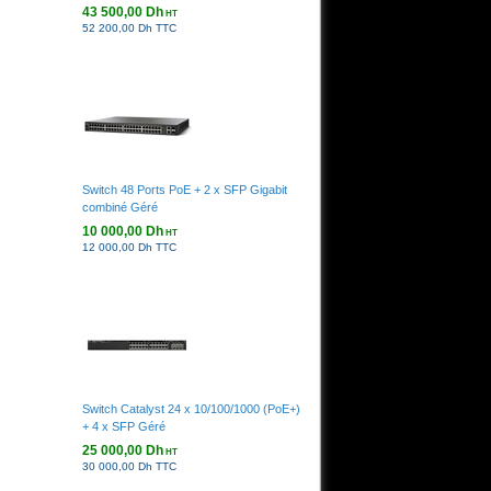
43 500,00 Dh
HT
52 200,00 Dh TTC
Switch 48 Ports PoE + 2 x SFP Gigabit
combiné Géré
10 000,00 Dh
HT
12 000,00 Dh TTC
Switch Catalyst 24 x 10/100/1000 (PoE+)
+ 4 x SFP Géré
25 000,00 Dh
HT
30 000,00 Dh TTC