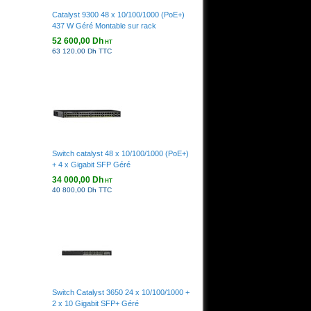
Catalyst 9300 48 x 10/100/1000 (PoE+)
437 W Géré Montable sur rack
52 600,00 Dh
HT
63 120,00 Dh TTC
Switch catalyst 48 x 10/100/1000 (PoE+)
+ 4 x Gigabit SFP Géré
34 000,00 Dh
HT
40 800,00 Dh TTC
Switch Catalyst 3650 24 x 10/100/1000 +
2 x 10 Gigabit SFP+ Géré