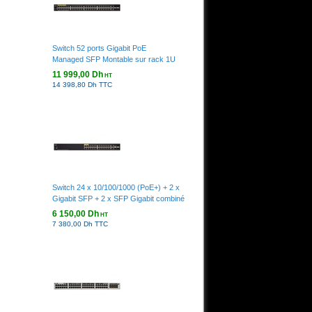
Switch 52 ports Gigabit PoE
Managed SFP Montable sur rack 1U
11 999,00 Dh
HT
14 398,80 Dh TTC
Switch 24 x 10/100/1000 (PoE+) + 2 x
Gigabit SFP + 2 x SFP Gigabit combiné
6 150,00 Dh
HT
7 380,00 Dh TTC