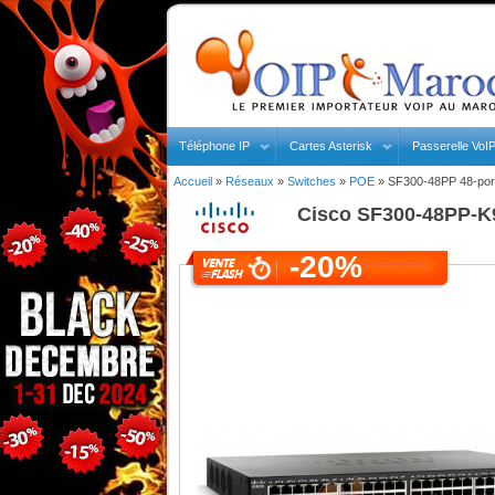
Téléphone IP
Cartes Asterisk
Passerelle VoI
Accueil
»
Réseaux
»
Switches
»
POE
»
SF300-48PP 48-port
Cisco
SF300-48PP-K9
-20%