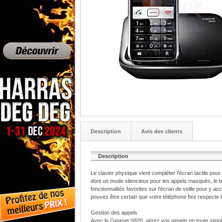
Description
Avis des clients
Description
Le clavier physique vient compléter l'écran tactile pou
dont un mode silencieux pour les appels masqués, le
fonctionnalités favorites sur l'écran de veille pour y
pouvez être certain que votre téléphone fixe respecte 
Gestion des appels
Avec le Gigaset S820, gérez vos appels en toute simpli