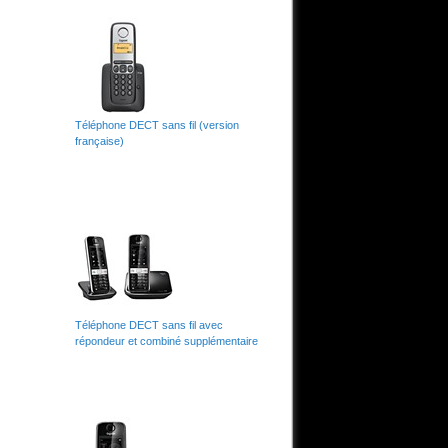
Téléphone DECT sans fil (version
française)
Téléphone DECT sans fil avec
répondeur et combiné supplémentaire