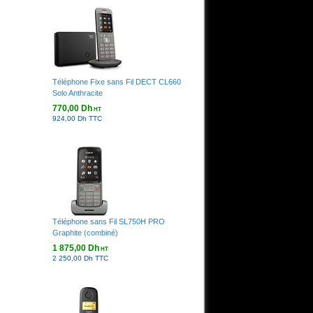
Téléphone Fixe sans Fil DECT CL660
sées
Solo Anthracite
770,00 Dh
HT
924,00 Dh TTC
Téléphone sans Fil SL750H PRO
Graphite (combiné)
1 875,00 Dh
HT
2 250,00 Dh TTC