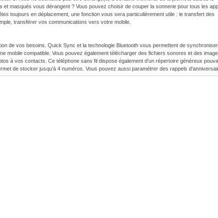
es et masqués vous dérangent ? Vous pouvez choisir de couper la sonnerie pour tous les app
es toujours en déplacement, une fonction vous sera particulièrement utile : le transfert des
ple, transférer vos communications vers votre mobile.
ion de vos besoins. Quick Sync et la technologie Bluetooth vous permettent de synchroniser
one mobile compatible. Vous pouvez également télécharger des fichiers sonores et des imag
otos à vos contacts. Ce téléphone sans fil dispose également d'un répertoire généreux pouva
ermet de stocker jusqu'à 4 numéros. Vous pouvez aussi paramétrer des rappels d'anniversai
s numéros des appels manqués en quelques secondes. Le Gigaset S820 conserve une liste 
 de les rappeler d'un seul geste sur l'écran. Et ce n'est pas tout : pour rester organisé, vo
 fil ainsi que la fonction alarme et le réveil doté d'un mode différé (snooze).
 grande autonomie pouvant atteindre 20 heures en conversation. Vous n'aurez jamais à vou
tteignant 250 heures. Vos conversations bénéficient de la technologie High Sound
ume pendant vos conversations, en pressant simplement le bouton latéral du combiné.
ssion
 d'électricité, pour un impact plus faible sur l'environnement... et sur votre budget. Comm
la puissance de transmission du combiné vers la base en fonction de la distance qui les sépa
ission de la base du Gigaset S820 de 80 %4 en sélectionnant tout simplement la fonction E
tion ECO Mode Plus sans émission5 coupe la puissance de transmission lorsque le téléphone