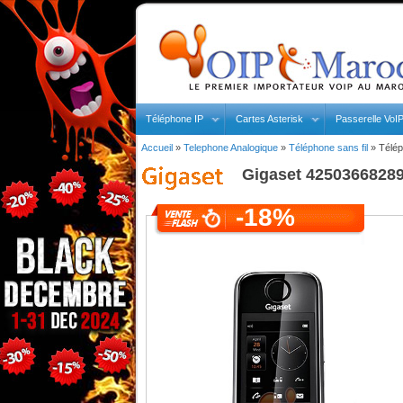
Téléphone IP
Cartes Asterisk
Passerelle VoI
Accueil
»
Telephone Analogique
»
Téléphone sans fil
»
Télép
Gigaset
425036682898
-18%