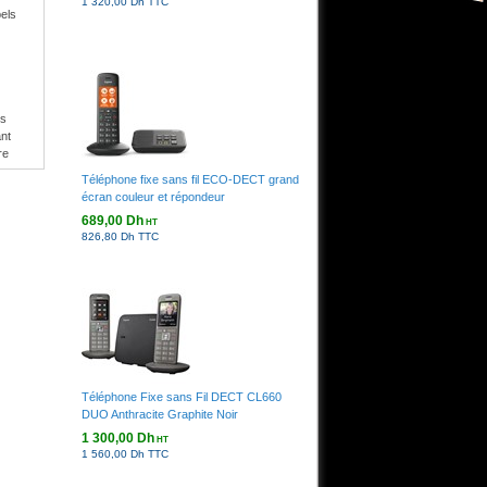
1 320,00 Dh TTC
els
es
nt
re
Téléphone fixe sans fil ECO-DECT grand
écran couleur et répondeur
689,00 Dh
des
HT
826,80 Dh TTC
us
s
e
Téléphone Fixe sans Fil DECT CL660
re.
DUO Anthracite Graphite Noir
CO
1 300,00 Dh
HT
 est
1 560,00 Dh TTC