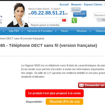
Accueil
Marques
Espace Clients
Service Client Ouvert - 6 Jours/7
05.22.88.51.21
au
ou
Re
Rappel gratuit et immediat
P
Voip PBX
Services et Formation
Packs
Réseaux
Telepho
hone DECT sans fil (version française)
5 - Téléphone DECT sans fil (version française)
Le Gigaset S820 est un téléphone sans fil doté de caractéristiques de poi
écran tactile vous permet d’accéder à toutes les informations importantes
des doigts. Sa taille de 2,4” garantit une meilleure lisibilité et une plus gran
simplicité d'utilisation.
Ce produit n'est plus proposé à la vente
Obsolète (Fin de vie)
Disponibilité :