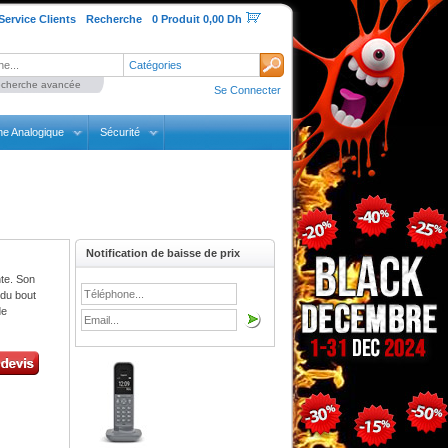
Service Clients
Recherche
0 Produit 0,00 Dh
Catégories
cherche avancée
Se Connecter
ne Analogique
Sécurité
Notification de baisse de prix
nte. Son
 du bout
de