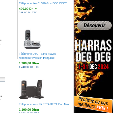
Téléphone fixe CL390 Gris ECO DECT
490,00 Dh
HT
588,00 Dh TTC
r
Téléphone DECT sans fil avec
répondeur (version française)
1 200,00 Dh
HT
1 440,00 Dh TTC
us
2
Téléphone sans Fil ECO-DECT Duo Noir
1 100,00 Dh
HT