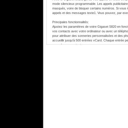
mode silencieux programmable. Les appels publicitair
masqués, voire de bloquer certains numéros. Si vous êt
appels et des messages texte1. Vous pouvez, par exem
Principales fonctionnalités:
Ajustez les paramètres de votre Gigaset S820 en fonct
vos contacts avec votre ordinateur ou avec un téléph
pour attribuer des sonneries personnalisées et des ph
accueillir jusqu'à 500 entrées vCard. Chaque entrée p
pour chaque contact.
Organisation
Reprenez vos dernières conversations et rappelez le
derniers appels émis, reçus et manqués, vous permettant
pouvez utiliser le calendrier intégré à ce téléphone sans
Un grand confort d'appel
Parlez sans compter avec le Gigaset S820, grâce à sa
soucier de sa batterie, avec une autonomie en veille a
PerformanceTM pour un son de qualité. Ajustez le vol
ECO DECT : Plus d'économies d'énergie, moins d’émi
L'alimentation économe du Gigaset S820 consomme moins
tous les téléphones sans fil Gigaset, ce modèle réduit 
Vous pouvez également réduire la puissance de transm
Mode (Portée maximale désactivée). En outre, la fonc
en veille.