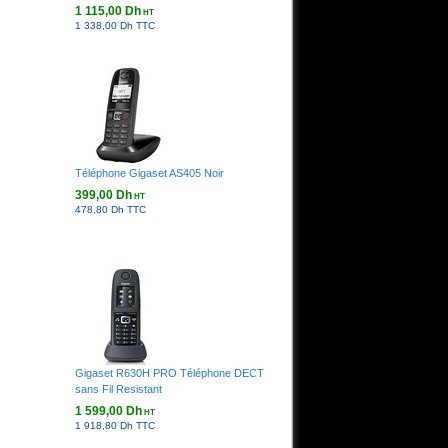
1 115,00 Dh
HT
1 338,00 Dh TTC
Téléphone Gigaset AS405 Noir
399,00 Dh
HT
478,80 Dh TTC
Gigaset R630H PRO Téléphone DECT
sans Fil Resistant
1 599,00 Dh
HT
1 918,80 Dh TTC