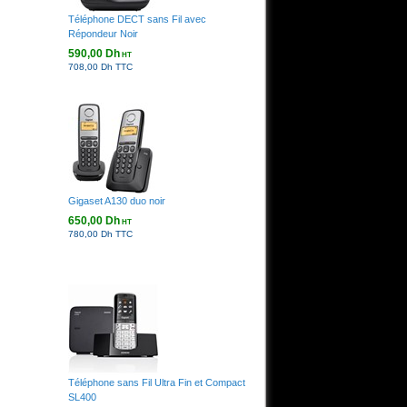
Téléphone DECT sans Fil avec
Répondeur Noir
590,00 Dh
HT
708,00 Dh TTC
Gigaset A130 duo noir
650,00 Dh
HT
780,00 Dh TTC
Téléphone sans Fil Ultra Fin et Compact
SL400