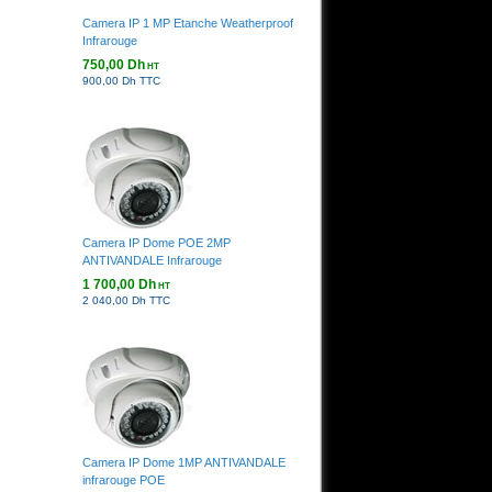
Camera IP 1 MP Etanche Weatherproof
Infrarouge
750,00 Dh
HT
900,00 Dh TTC
Camera IP Dome POE 2MP
ANTIVANDALE Infrarouge
1 700,00 Dh
HT
2 040,00 Dh TTC
Camera IP Dome 1MP ANTIVANDALE
infrarouge POE