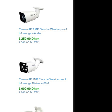
Camera IP 2 MP Etanche Weatherproof
Infrarouge + Audio
1 250,00 Dh
HT
1 500,00 Dh TTC
Camera IP 1MP Etanche Weatherproof
Infrarouge Distance 80M
1 000,00 Dh
HT
1 200,00 Dh TTC