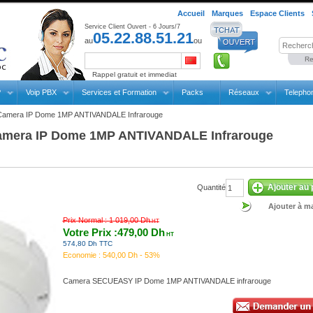
Accueil
Marques
Espace Clients
Service Client Ouvert - 6 Jours/7
05.22.88.51.21
au
ou
Re
Rappel gratuit et immediat
P
Voip PBX
Services et Formation
Packs
Réseaux
Telepho
Camera IP Dome 1MP ANTIVANDALE Infrarouge
amera IP Dome 1MP ANTIVANDALE Infrarouge
Ajouter au 
Quantité
Ajouter à ma
Prix Normal :
1 019,00 Dh
HT
Votre Prix :479,00 Dh
HT
574,80 Dh TTC
Economie :
540,00 Dh - 53%
Camera SECUEASY IP Dome 1MP ANTIVANDALE infrarouge