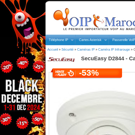
Téléphone IP
Cartes Asterisk
Passerelle VoI
Accueil
»
Sécurité
»
Caméras IP
»
Caméra IP Infrarouge
»
SecuEasy
D2844 - C
-53%