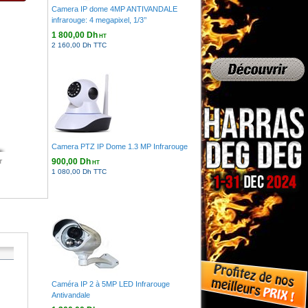
Camera IP dome 4MP ANTIVANDALE
infrarouge: 4 megapixel, 1/3’’
1 800,00 Dh
HT
2 160,00 Dh TTC
Camera PTZ IP Dome 1.3 MP Infrarouge
900,00 Dh
r
HT
1 080,00 Dh TTC
Caméra IP 2 à 5MP LED Infrarouge
Antivandale