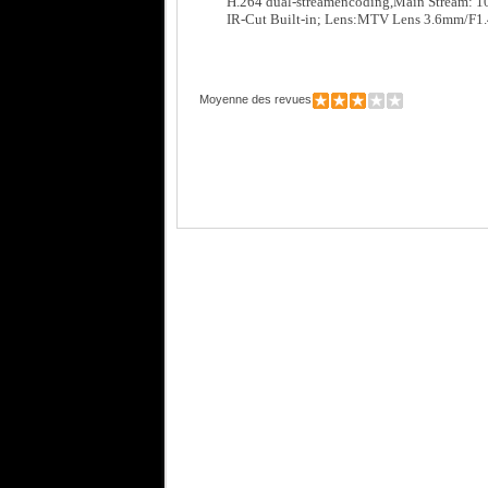
H.264 dual-streamencoding,Main Stream: 
IR-Cut Built-in; Lens:MTV Lens 3.6mm/F1.
Moyenne des revues