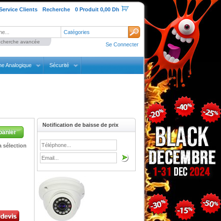
Service Clients
Recherche
0 Produit 0,00 Dh
Catégories
cherche avancée
Se Connecter
ne Analogique
Sécurité
Notification de baisse de prix
panier
 sélection