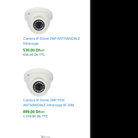
Camera IP Dome 2MP ANTIVANDALE
Infrarouge
530,00 Dh
HT
636,00 Dh TTC
Camera IP Dome 2MP POE
ANTIVANDALE Infrarouge IR 20M
899,00 Dh
HT
1 078,80 Dh TTC