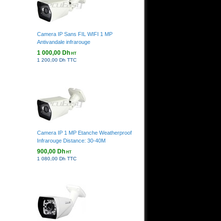
Camera IP Sans FIL WIFI 1 MP
Antivandale infrarouge
1 000,00 Dh
HT
1 200,00 Dh TTC
Camera IP 1 MP Etanche Weatherproof
Infrarouge Distance: 30-40M
900,00 Dh
HT
1 080,00 Dh TTC