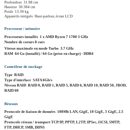
Profondeur 31.98 cm
Hauteur 30.384 cm
Poids 13.39 kg
Appareils intégrés Haut-parleur, écran LCD
Processeur / mémoire
Processeurs installés 1 x AMD Ryzen 7 1700 3 GHz
Nombre de coeurs 8 curs
Vitesse maximale en mode Turbo 3.7 GHz
RAM 64 Go (installé) / 64 Go (prise en charge) - DDR4
Contrôleur de stockage
Type RAID
Type d'interface SATA 6Gb/s
Niveau RAID RAID 0, RAID 1, RAID 5, RAID 6, RAID 10, RAID 50, JBOD,
RAID 60
Réseaux
Protocole de liaison de données 100Mb LAN, GigE, 10 GigE, 5 GigE, 2.5
GigE
Protocole réseau / transport TCP/IP, PPTP, L2TP, IPSec, iSCSI, SMTP,
FTP, DHCP, SMB, DDNS