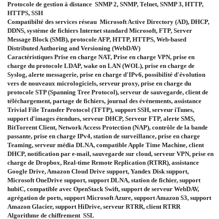
Protocole de gestion à distance SNMP 2, SNMP, Telnet, SNMP 3, HTTP,
HTTPS, SSH
Compatibilté des services réseau Microsoft Active Directory (AD), DHCP,
DDNS, système de fichiers Internet standard Microsoft, FTP, Server
Message Block (SMB), protocole AFP, HTTP, HTTPS, Web-based
Distributed Authoring and Versioning (WebDAV)
Caractéristiques Prise en charge NAT, Prise en charge VPN, prise en
charge du protocole LDAP, wake on LAN (WOL), prise en charge de
Syslog, alerte messagerie, prise en charge d'IPv6, possibilité d'évolution
vers de nouveaux micrologiciels, serveur proxy, prise en charge du
protocole STP (Spanning Tree Protocol), serveur de sauvegarde, client de
téléchargement, partage de fichiers, journal des événements, assistance
Trivial File Transfer Protocol (TFTP), support SSH, serveur iTunes,
support d'images étendues, serveur DHCP, Serveur FTP, alerte SMS,
BitTorrent Client, Network Access Protection (NAP), contrôle de la bande
passante, prise en charge IPv4, station de surveillance, prise en charge
Teaming, serveur média DLNA, compatible Apple Time Machine, client
DHCP, notification par e-mail, sauvegarde sur cloud, serveur VPN, prise en
charge de Dropbox, Real-time Remote Replication (RTRR), assistance
Google Drive, Amazon Cloud Drive support, Yandex Disk support,
Microsoft OneDrive support, support DLNA, station de fichier, support
hubiC, compatible avec OpenStack Swift, support de serveur WebDAV,
agrégation de ports, support Microsoft Azure, support Amazon S3, support
Amazon Glacier, support HiDrive, serveur RTRR, client RTRR
Algorithme de chiffrement SSL