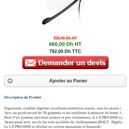
830,00 Dh
HT
660,00 Dh
HT
792,00 Dh TTC
Ajouter au Panier
Description du Produit
Ergonomie, extrême légèreté, excellente restitution sonore, sont les atouts indéniables du Lexound PRO 6000 reconnu comme le casque le plus performant et le plus abordable de sa catégorie.
Avec un poids record de 30 grammes et ses oreillettes à mémoire de forme, le PRO 6000 procure cette sensation unique de ne rien porter tout en assurant une restitution sonore largement au dessus des standards.
Doté d’un système anti-bruit avancé et peu volumineux, le LX PRO 6000 est équipé d’une tige microphone mince, souple et ajustable et filtre jusqu’à 80% du bruit d’ambiance.
Ayant passé avec succès les tests accélérés de vieillissement (HALT : Highly Accelerated Life Test), le LX PRO 6000 est la combinaison parfaite alliant légèreté, ergonomie, performances acoustiques et longévité.
Le LX PRO 6000 se décline en version monaurale et binaurale.