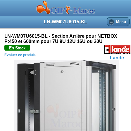
LN-WM07U6015-BL
Menu
LN-WM07U6015-BL - Section Arrière pour NETBOX
P:450 et 600mm pour 7U 9U 12U 16U ou 20U
En Stock
Evaluer ce produit.
Lande