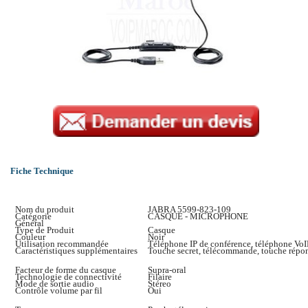
Fiche Technique
Nom du produit
JABRA 5599-823-109
Catégorie
CASQUE - MICROPHONE
Général
Type de Produit
Casque
Couleur
Noir
Utilisation recommandée
Téléphone IP de conférence, téléphone Vo
Caractéristiques supplémentaires
Touche secret, télécommande, touche répon
Facteur de forme du casque
Supra-oral
Technologie de connectivité
Filaire
Mode de sortie audio
Stéreo
Contrôle volume par fil
Oui