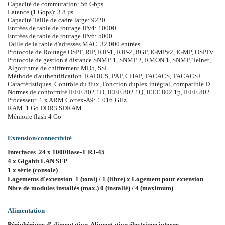
Capacité de commutation: 56 Gbps
Latence (1 Gops): 3.8 µs
Capacité Taille de cadre large: 9220
Entrées de table de routage IPv4: 10000
Entrées de table de routage IPv6: 5000
Taille de la table d'adresses MAC 32 000 entrées
Protocole de Routage OSPF, RIP, RIP-1, RIP-2, BGP, IGMPv2, IGMP, OSPFv2, routage IP statique, IGMPv3, OSPFv3, routage statique IPv4, routage statique IPv6, RIPng, MLD, CIDR
Protocole de gestion à distance SNMP 1, SNMP 2, RMON 1, SNMP, Telnet, SNMP 3, SNMP 2c, SSH, SSH-2, CLI, XRMON
Algorithme de chiffrement MD5, SSL
Méthode d'authentification RADIUS, PAP, CHAP, TACACS, TACACS+
Caractéristiques Contrôle du flux, Fonction duplex intégral, compatible DHCP, prise en charge de BOOTP, prise en charge d'ARP, prise en charge du réseau local (LAN) virtuel, IGMP snooping, prise en charge de Syslog, prise en charge DiffServ, prise en charge d'IPv6, prise en charge du protocole SNTP, sFlow, prise en charge du protocole STP (Spanning Tree Protocol), prise en charge du protocole Multiple Spanning Tree Protocol (MSTP), assistance Access Control List (ACL), qualité de service (QDS), support d'images étendues, serveur DHCP, STP Root Guard, Uni-Directional Link Detection (UDLD), prise en charge LLDP, Link Aggregation Control Protocol (LACP), base d'information de gestion (MIB), verrouillage d'adresse MAC, protection ARP dynamique, protection DHPC, Dynamic VLAN Support (GVRP), Multiple VLAN Registration Protocol (MVRP), Neighbor Discovery Protocol (NDP), Class of Service (CoS), Type of Service (ToS), prise en charge OpenFlow, Protection de l'UC, Internet Control Message Protocol (ICMP), ICMP Router Discovery Protocol (IRDP), Virtual Extensible LAN (VXLAN), Management Information Base (MIB) II
Normes de conformité IEEE 802.1D, IEEE 802.1Q, IEEE 802.1p, IEEE 802.3af, IEEE 802.3x, IEEE 802.3ad (LACP), IEEE 802.1w, IEEE 802.1x, IEEE 802.1s, IEEE 802.1ad, IEEE 802.1v, IEEE 802.1ab (LLDP), IEEE 802.3at, IEEE 802.3az, IEEE 802.1AX
Processeur 1 x ARM Cortex-A9: 1.016 GHz
RAM 1 Go DDR3 SDRAM
Mémoire flash 4 Go
Extension/connectivité
Interfaces 24 x 1000Base-T RJ-45
4 x Gigabit LAN SFP
1 x série (console)
Logements d'extension 1 (total) / 1 (libre) x Logement pour extension
Nbre de modules installés (max.) 0 (installé) / 4 (maximum)
Alimentation
Périphérique d'alimentation Alimentation électrique interne