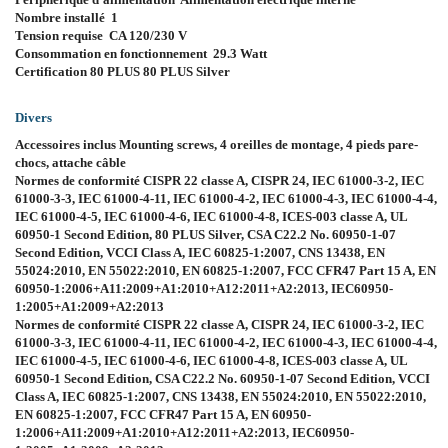
Nombre installé 1
Tension requise CA 120/230 V
Consommation en fonctionnement 29.3 Watt
Certification 80 PLUS 80 PLUS Silver
Divers
Accessoires inclus Mounting screws, 4 oreilles de montage, 4 pieds pare-
chocs, attache câble
Normes de conformité CISPR 22 classe A, CISPR 24, IEC 61000-3-2, IEC
61000-3-3, IEC 61000-4-11, IEC 61000-4-2, IEC 61000-4-3, IEC 61000-4-4,
IEC 61000-4-5, IEC 61000-4-6, IEC 61000-4-8, ICES-003 classe A, UL
60950-1 Second Edition, 80 PLUS Silver, CSA C22.2 No. 60950-1-07
Second Edition, VCCI Class A, IEC 60825-1:2007, CNS 13438, EN
55024:2010, EN 55022:2010, EN 60825-1:2007, FCC CFR47 Part 15 A, EN
60950-1:2006+A11:2009+A1:2010+A12:2011+A2:2013, IEC60950-
1:2005+A1:2009+A2:2013
Normes de conformité CISPR 22 classe A, CISPR 24, IEC 61000-3-2, IEC
61000-3-3, IEC 61000-4-11, IEC 61000-4-2, IEC 61000-4-3, IEC 61000-4-4,
IEC 61000-4-5, IEC 61000-4-6, IEC 61000-4-8, ICES-003 classe A, UL
60950-1 Second Edition, CSA C22.2 No. 60950-1-07 Second Edition, VCCI
Class A, IEC 60825-1:2007, CNS 13438, EN 55024:2010, EN 55022:2010,
EN 60825-1:2007, FCC CFR47 Part 15 A, EN 60950-
1:2006+A11:2009+A1:2010+A12:2011+A2:2013, IEC60950-